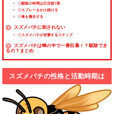
◇駆除の時間は日没後?夜
◇スプレーをかけ続ける
◇巣を撤去する
スズメバチに刺されない
4
◇スズメバチが攻撃するステップ
スズメバチは蜂の中で一番狂暴！？駆除でき
5
るの？まとめ
スズメバチの性格と活動時期は