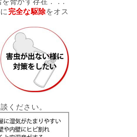
を脅かす存在．．.
前に
完全な駆除
をオス
相談ください。