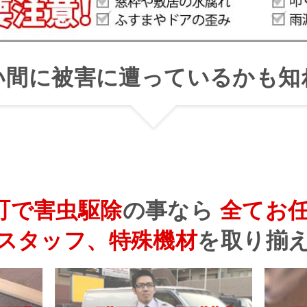
い間に被害に遭っているかも知
町で害虫駆除
の事なら
全てお
スタッフ、特殊機材
を
取り揃