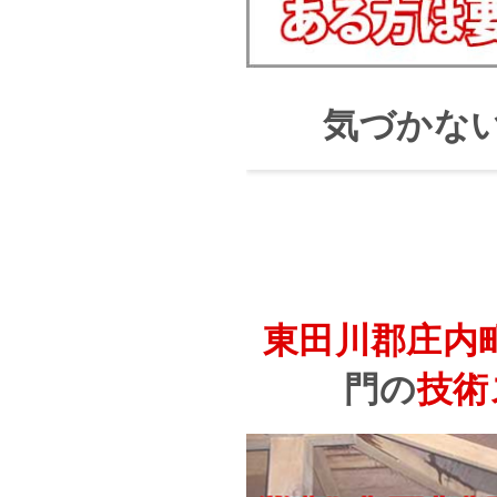
気づかな
東田川郡庄内
門の
技術