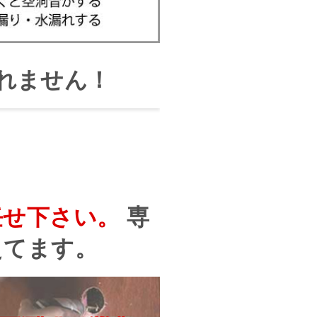
れません！
任せ下さい。
専
えてます。