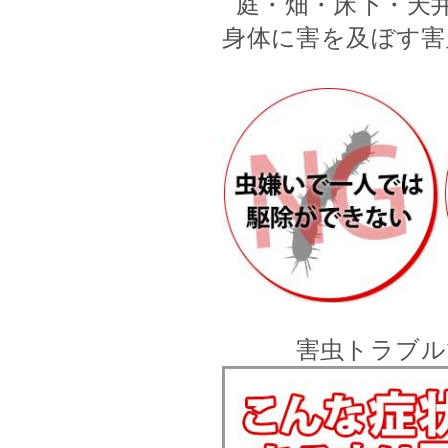
庭・畑・床下・天
身体に害を及ぼす害
害虫トラブル