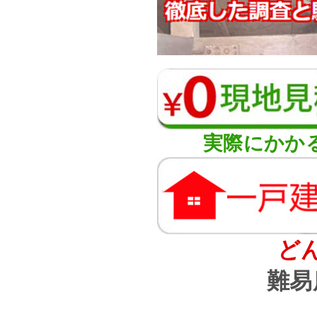
実際にかか
ど
難易