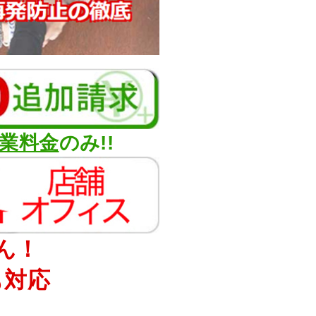
業料金
のみ!!
ん！
も対応