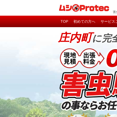
害
TOP
初めての方へ
サービス
庄内町
に完