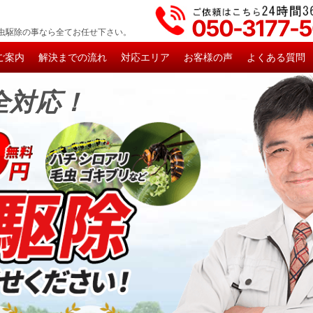
050-3177-
虫駆除の事なら全てお任せ下さい。
ご案内
解決までの流れ
対応エリア
お客様の声
よくある質問
全対応！