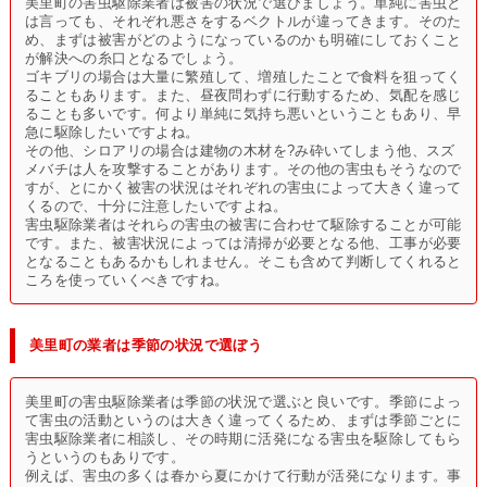
美里町の害虫駆除業者は被害の状況で選びましょう。単純に害虫と
は言っても、それぞれ悪さをするベクトルが違ってきます。そのた
め、まずは被害がどのようになっているのかも明確にしておくこと
が解決への糸口となるでしょう。
ゴキブリの場合は大量に繁殖して、増殖したことで食料を狙ってく
ることもあります。また、昼夜問わずに行動するため、気配を感じ
ることも多いです。何より単純に気持ち悪いということもあり、早
急に駆除したいですよね。
その他、シロアリの場合は建物の木材を?み砕いてしまう他、スズ
メバチは人を攻撃することがあります。その他の害虫もそうなので
すが、とにかく被害の状況はそれぞれの害虫によって大きく違って
くるので、十分に注意したいですよね。
害虫駆除業者はそれらの害虫の被害に合わせて駆除することが可能
です。また、被害状況によっては清掃が必要となる他、工事が必要
となることもあるかもしれません。そこも含めて判断してくれると
ころを使っていくべきですね。
美里町の業者は季節の状況で選ぼう
美里町の害虫駆除業者は季節の状況で選ぶと良いです。季節によっ
て害虫の活動というのは大きく違ってくるため、まずは季節ごとに
害虫駆除業者に相談し、その時期に活発になる害虫を駆除してもら
うというのもありです。
例えば、害虫の多くは春から夏にかけて行動が活発になります。事