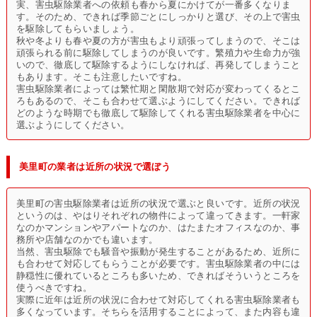
実、害虫駆除業者への依頼も春から夏にかけてが一番多くなりま
す。そのため、できれば季節ごとにしっかりと選び、その上で害虫
を駆除してもらいましょう。
秋や冬よりも春や夏の方が害虫もより頑張ってしまうので、そこは
頑張られる前に駆除してしまうのが良いです。繁殖力や生命力が強
いので、徹底して駆除するようにしなければ、再発してしまうこと
もあります。そこも注意したいですね。
害虫駆除業者によっては繁忙期と閑散期で対応が変わってくるとこ
ろもあるので、そこも合わせて選ぶようにしてください。できれば
どのような時期でも徹底して駆除してくれる害虫駆除業者を中心に
選ぶようにしてください。
美里町の業者は近所の状況で選ぼう
美里町の害虫駆除業者は近所の状況で選ぶと良いです。近所の状況
というのは、やはりそれぞれの物件によって違ってきます。一軒家
なのかマンションやアパートなのか、はたまたオフィスなのか、事
務所や店舗なのかでも違います。
当然、害虫駆除でも騒音や振動が発生することがあるため、近所に
も合わせて対応してもらうことが必要です。害虫駆除業者の中には
静穏性に優れているところも多いため、できればそういうところを
使うべきですね。
実際に近年は近所の状況に合わせて対応してくれる害虫駆除業者も
多くなっています。そちらを活用することによって、また内容も違