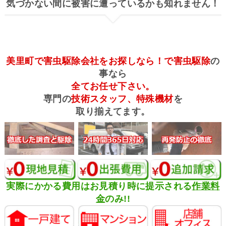
気づかない間に被害に遭っているかも知れません！
美里町で害虫駆除会社をお探しなら！で害虫駆除
の
事なら
全てお任せ下さい。
専門の
技術スタッフ、特殊機材
を
取り揃えてます。
実際にかかる費用はお見積り時に提示される
作業料
金
のみ!!