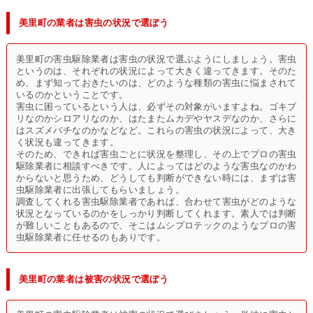
美里町の業者は害虫の状況で選ぼう
美里町の害虫駆除業者は害虫の状況で選ぶようにしましょう。害虫
というのは、それぞれの状況によって大きく違ってきます。そのた
め、まず知っておきたいのは、どのような種類の害虫に悩まされて
いるのかということです。
害虫に困っているという人は、必ずその対象がいますよね。ゴキブ
リなのかシロアリなのか、はたまたムカデやヤスデなのか、さらに
はスズメバチなのかなどなど。これらの害虫の状況によって、大き
く状況も違ってきます。
そのため、できれば害虫ごとに状況を整理し、その上でプロの害虫
駆除業者に相談すべきです。人によってはどのような害虫なのかわ
からないと思うため、どうしても判断ができない時には、まずは害
虫駆除業者に出張してもらいましょう。
調査してくれる害虫駆除業者であれば、合わせて害虫がどのような
状況となっているのかをしっかり判断してくれます。素人では判断
が難しいこともあるので、そこはムシプロテックのようなプロの害
虫駆除業者に任せるのもありです。
美里町の業者は被害の状況で選ぼう