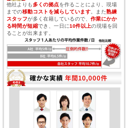
他社よりも
多くの拠点
を作ることにより、現場
までの
移動コストを減らしています
。また
熟練
スタッフ
が多く在籍しているので、
作業にかか
る時間が短縮
でき、一日に
10件以上
の現場を回
ることが出来ます。