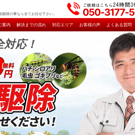
050-3177-
虫駆除の事なら全てお任せ下さい。
ご案内
解決までの流れ
対応エリア
お客様の声
よくある質問
全対応！