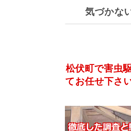
気づかな
松伏町で害虫
てお任せ下さ