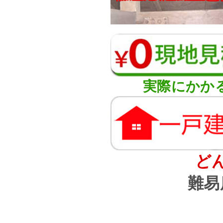
実際にかか
ど
難易