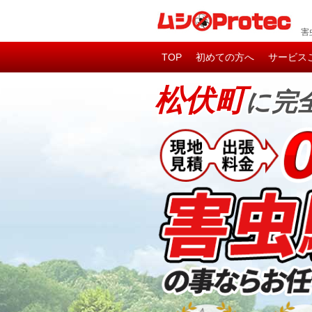
害
TOP
初めての方へ
サービス
松伏町
に完