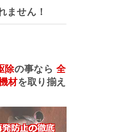
れません！
駆除
の事なら
全
機材
を
取り揃え