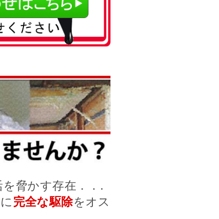
を脅かす存在．．.
前に
完全な駆除
をオス