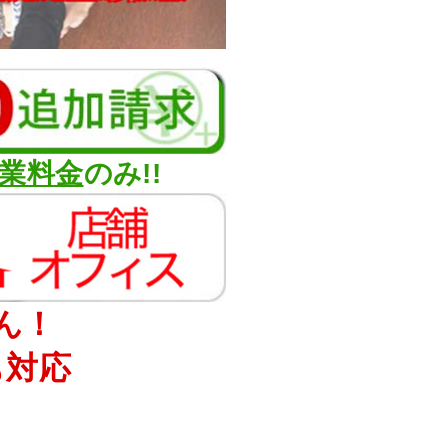
業料金
のみ!!
ん！
も対応