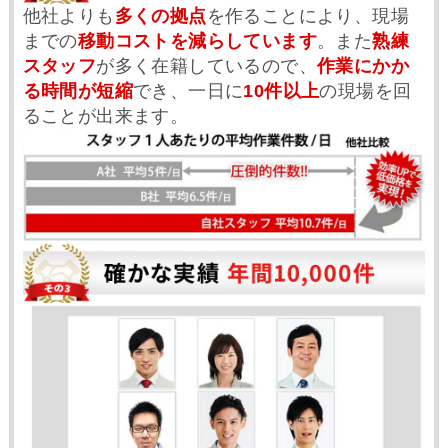
他社よりも
多くの拠点
を作ることにより、現場
までの
移動コストを減らしています
。また
熟練
スタッフ
が多く在籍しているので、
作業にかか
る時間が短縮
でき、一日に
10件以上
の現場を回
ることが出来ます。