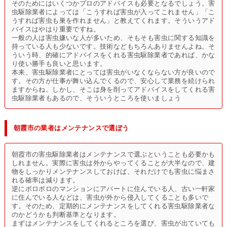
そのためにはいくつかプロのアドバイスも必要となるでしょう。害
虫駆除業者によっては「こうすれば害虫が入ってこれません」「こ
うすれば害虫も巣を作れません」と教えてくれます。そういうアド
バイスはやはり重要ですね。
一般の人は害虫嫌いな人が多いため、そもそも害虫に関する知識を
持っている人も少ないです。技術などもちろんありませんよね。そ
ういう時、的確にアドバイスをくれる害虫駆除業者であれば、かな
り使い勝手も良いと思います。
本来、害虫駆除業者にとっては害虫がいなくならない方が良いので
す。その方が仕事が舞い込んでくるので、安心して業務を続けられ
ますからね。しかし、そこは身を削ってアドバイスをしてくれる害
虫駆除業者もあるので、そういうところを使いましょう
朝霞市の業者はメンテナンスで選ぼう
朝霞市の害虫駆除業者はメンテナンスで選ぶということも必要かも
しれません。実際に害虫は外からやってくることが大半なので、建
物をしっかりメンテナンスしておけば、それだけでも害虫に悩まさ
れる確率は減ります。
逆にボロボロのマンションにアパートに住んでいる人、古い一軒家
に住んでいる人などは、害虫が外から侵入してくることも多いで
す。そのため、定期的にメンテナンスをしてくれる害虫駆除業者な
のかどうかも判断基準となります。
まずはメンテナンスをしてくれるところを選び、害虫が出ていても