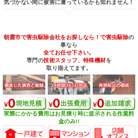
気づかない間に被害に遭っているかも知れません！
朝霞市で害虫駆除会社をお探しなら！で害虫駆除
の
事なら
全てお任せ下さい。
専門の
技術スタッフ、特殊機材
を
取り揃えてます。
実際にかかる費用はお見積り時に提示される
作業料
金
のみ!!