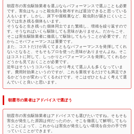
朝霞市の害虫駆除業者を選ぶならパフォーマンスで選ぶことも必要
です。害虫はちょっと殺虫剤を散布すれば退治できると思っている
人もいます。しかし、床下や屋根裏など、殺虫剤が届きにくいとこ
ろでは生き残る個体もいます。
そうなると生き残った個体同士でまた繁殖し、増殖を繰り返すので
す。そうなればいくら駆除しても意味がありません。だからこそ、
そこは害虫駆除業者に徹底して駆除してもらうことが必要です。だ
からこそパフォーマンスは重要です。
また、コストだけが高くてまともなパフォーマンスを発揮してくれ
ないとなると、そもそもプロを使った意味がありませんよね。そこ
はコストに対して、しっかりとパフォーマンスを発揮してくれるか
どうかも見ておくことが必要です。
近年はそういうコスパをしっかり考えて選ぶ人も多くなっていま
す。費用対効果というのですが、これを重視するだけでも満足でき
るかどうかが変わってくるわけです。そこはぜひともよく考えて選
んでいくと良いと思います。
朝霞市の業者はアドバイスで選ぼう
朝霞市の害虫駆除業者はアドバイスでも選びたいですね。そもそも
害虫が発生した原因は何だったのか。そこを徹底して解明してもら
うことによって、これからは害虫が発生しない環境を自分の手で作
っていくことができます。