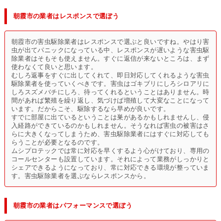
朝霞市の業者はレスポンスで選ぼう
朝霞市の害虫駆除業者はレスポンスで選ぶと良いですね。やはり害
虫が出てパニックになっている中、レスポンスが遅いような害虫駆
除業者はそもそも使えません。すぐに返信が来ないところは、まず
使わなくて良いと思います。
むしろ返事をすぐに出してくれて、即日対応してくれるような害虫
駆除業者を使っていくべきです。害虫はゴキブリにしろシロアリに
しろスズメバチにしろ、待ってくれるということはありません。時
間があれば繁殖を繰り返し、気づけば増殖して大変なことになって
います。だからこそ、駆除するなら早めが良いです。
すでに部屋に出ているということは巣があるかもしれませんし、侵
入経路ができているのかもしれません。そうなれば害虫の被害はさ
らに大きくなってしまうため、害虫駆除業者にはすぐに対応しても
らうことが必要となるのです。
ムシプロテックでは常に対応を早くするよう心がけており、専用の
コールセンターも設置しています。それによって業務がしっかりと
シェアできるようになっており、常に対応できる環境が整っていま
す。害虫駆除業者を選ぶならレスポンスから。
朝霞市の業者はパフォーマンスで選ぼう