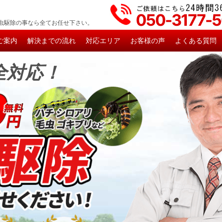
050-3177-
虫駆除の事なら全てお任せ下さい。
ご案内
解決までの流れ
対応エリア
お客様の声
よくある質問
全対応！