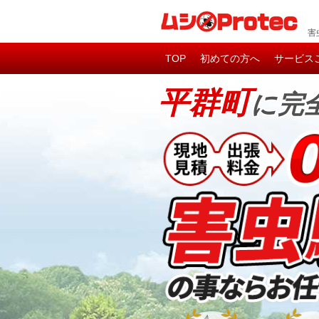
害
TOP
初めての方へ
サービス
平群町
に完