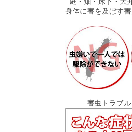
庭・畑・床下・天
身体に害を及ぼす害
害虫トラブル