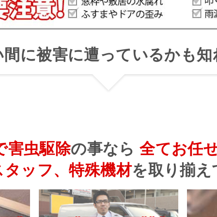
い間に被害に遭っているかも知
で害虫駆除
の事なら
全てお任
スタッフ、特殊機材
を
取り揃え