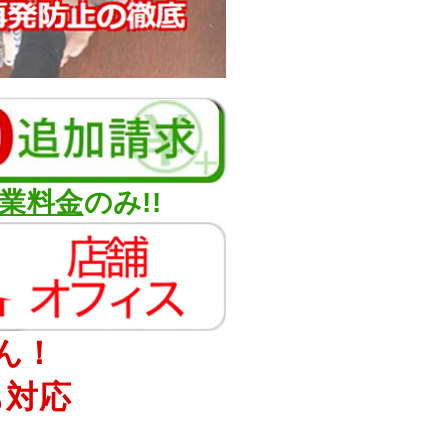
業料金
のみ!!
ん！
も対応