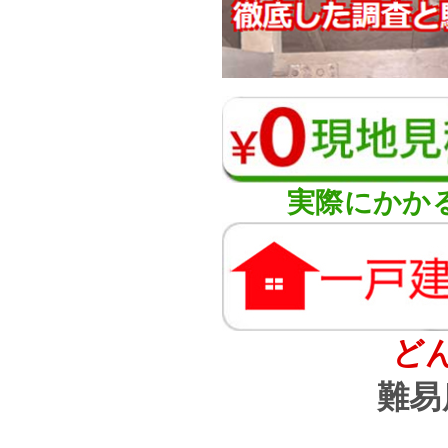
実際にかか
ど
難易