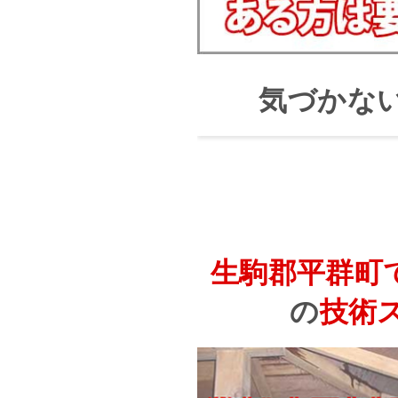
気づかな
生駒郡平群町
の
技術