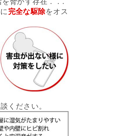
を脅かす存在．．.
前に
完全な駆除
をオス
相談ください。