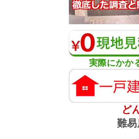
実際にかか
ど
難易