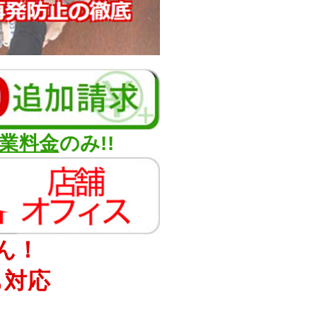
業料金
のみ!!
ん！
も対応