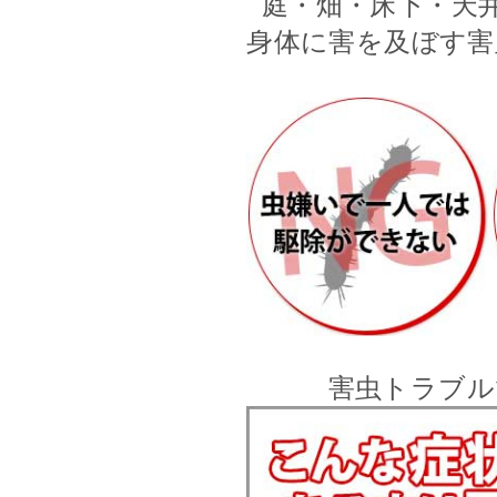
庭・畑・床下・天
身体に害を及ぼす害
害虫トラブル