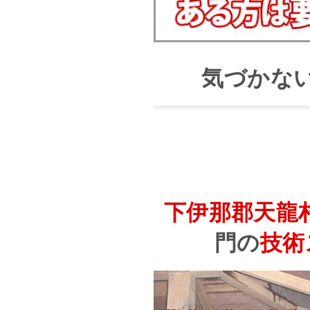
気づかな
下伊那郡天龍
門の
技術