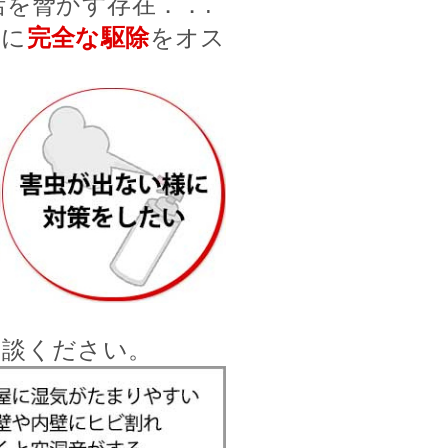
を脅かす存在．．.
前に
完全な駆除
をオス
相談ください。