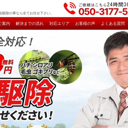
050-3177-
虫駆除の事なら全てお任せ下さい。
ご案内
解決までの流れ
対応エリア
お客様の声
よくある質問
全対応！