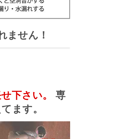
れません！
任せ下さい。
専
えてます。