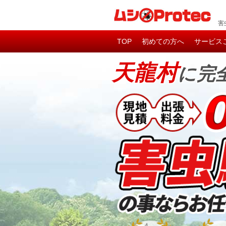
害
TOP
初めての方へ
サービス
天龍村
に完