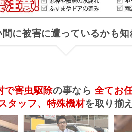
い間に被害に遭っているかも知
村で害虫駆除
の事なら
全てお
スタッフ、特殊機材
を
取り揃