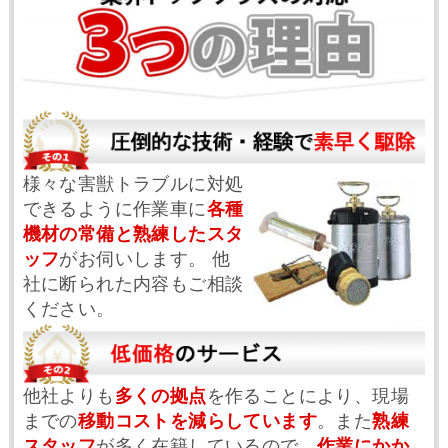
様々な害獣トラブルに対処
できるように作業車に
各種
機材の常備と熟練したスタ
ッフ
がお伺いします。 他
社に断られた内容もご相談
ください。
他社よりも
多くの拠点
を作ることにより、現場
までの
移動コストを減らしています
。また
熟練
スタッフ
が多く在籍しているので、
作業にかか