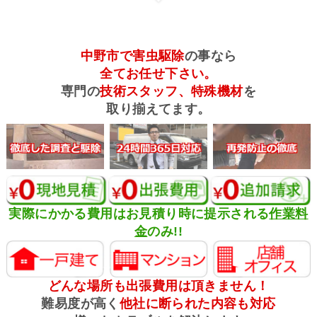
中野市で害虫駆除
の事なら
全てお任せ下さい。
専門の
技術スタッフ、特殊機材
を
取り揃えてます。
実際にかかる費用はお見積り時に提示される
作業料
金
のみ!!
どんな場所も出張費用は頂きません！
難易度が高く
他社に断られた内容も対応