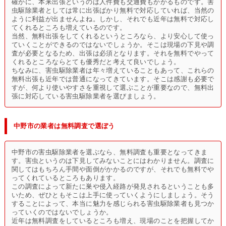
確かに、本来出張というのは人件費も交通費もかかるものです。害
虫駆除業者としては常に出張ばかり無料で対応していれば、当然の
ように利益が出ませんよね。しかし、それでも近年は無料で対応し
てくれるところも増えているのです。
当然、無料出張をしてくれるというところなら、より安心して使っ
ていくことができるのではないでしょうか。そこは現場の下見や調
査が必要となるため、出張は必須となります。それを無料でやって
くれるところならとても優秀だと考えて良いでしょう。
ちなみに、害虫駆除業者は年々増えていることもあって、これらの
無料出張も近年では普通になってきています。そこは感謝も必要で
すが、何より使いやすさを重視して選ぶことが重要なので、無料出
張に対応している害虫駆除業者を選びましょう。
中野市の業者は無料調査で選ぼう
中野市の害虫駆除業者を選ぶなら、無料調査も重要となってきま
す。害虫というのは下見してみないことにはわかりません。調査に
関してはもちろん手間や面倒がかかるのですが、それでも無料でや
ってくれているところもあります。
この調査によって新たに巣や侵入経路が発見されるということも多
いため、ぜひともそこは上手に使っていくようにしましょう。そう
することによって、本当に魅力を感じられる害虫駆除業者も見つか
っていくのではないでしょうか。
近年は無料調査をしているところも増え、現場のことを把握してか