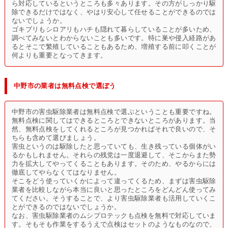
ら対応しているというところも多々あります。その方がしっかり駆
除できるだけではなく、やはり安心して任せることができるのでは
ないでしょうか。
ゴキブリもシロアリもハチも隠れて暮らしていることが多いため、
調べてみないとわからないことも多いです。特に巣や侵入経路があ
るとそこで繁殖していることもあるため、増殖する前に叩くことが
何よりも重要となってきます。
中野市の業者は無料点検で選ぼう
中野市の害虫駆除業者は無料点検で選ぶということも重要ですね。
無料点検に関してはできるところとできないところがあります。当
然、無料点検をしてくれるところが見つかればそれで良いので、そ
ちらも含めて選びましょう。
害虫というのは駆除したと思っていても、生き残っている個体がい
るかもしれません。それらの残党は一度退避して、そこからまた勢
力を拡大してやってくることもあります。そのため、やるからには
徹底してやらなくてはなりません。
そこをどう使っていくかによって違ってくるため、まずは害虫駆除
業者を比較しながら本当に良いと思ったところをどんどん使ってみ
てください。そうすることで、より害虫駆除業者も活用していくこ
とができるのではないでしょうか。
なお、害虫駆除業者のムシプロテックも点検を無料で対応していま
す。そもそも作業をするうえで点検はセットのようなものなので、