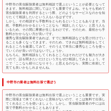
中野市の害虫駆除業者は無料相談で選ぶということが必要となって
きます。無料相談に関してはとても重要ですよね。そもそも初めて
害虫駆除業者を利用するという際、どのようなサービスなのかを知
りたくて相談したいという人もいるはずです。
しかし、その相談すら手数料をとられるということもあります。当
然、手数料がかかるということなら「相談したくない」と思う人も
いるため、その間に摩擦が生じるわけです。そのため、最初から手
数料がかからない方が良いです。
優秀な害虫駆除業者であれば、すでに無料相談などを受け付けてい
ることも多くなってきます。そのため、できれば無料相談をしてく
れるところを厳選してみて、そのうえで本当に優秀なところを使っ
ていくのが良いのではないでしょうか。
もちろん、無料相談をしてくれるところはそれだけでも魅力が大き
いので、話を聞きたいだけという方もぜひ相談してみましょう。そ
こで「ここなら頼りになりそう」と思えるのなら、実際に依頼して
見ても良いかもしれませんね。
中野市の業者は無料出張で選ぼう
中野市の害虫駆除業者は無料出張で選ぶということも重要です。実
際に現場まで来てくれないと意味がないので、そこは無料で出張し
てくれるところを使いましょう。しかし、害虫駆除業者の中には出
張で手数料がかかることもあります。