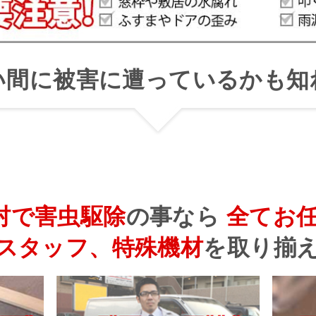
い間に被害に遭っているかも知
村で害虫駆除
の事なら
全てお
スタッフ、特殊機材
を
取り揃