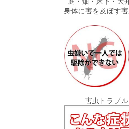
庭・畑・床下・天
身体に害を及ぼす害
害虫トラブル