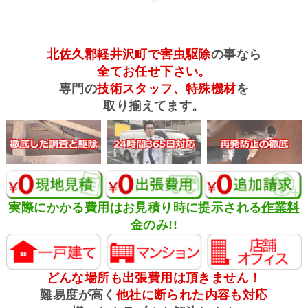
北佐久郡軽井沢町で害虫駆除
の事なら
全てお任せ下さい。
専門の
技術スタッフ、特殊機材
を
取り揃えてます。
実際にかかる費用はお見積り時に提示される
作業料
金
のみ!!
どんな場所も出張費用は頂きません！
難易度が高く
他社に断られた内容も対応