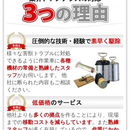
様々な害獣トラブルに対処
できるように作業車に
各種
機材の常備と熟練したスタ
ッフ
がお伺いします。 他
社に断られた内容もご相談
ください。
他社よりも
多くの拠点
を作ることにより、現場
までの
移動コストを減らしています
。また
熟練
スタッフ
が多く在籍しているので、
作業にかか