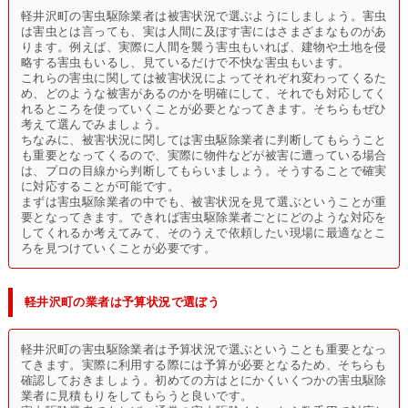
軽井沢町の害虫駆除業者は被害状況で選ぶようにしましょう。害虫
は害虫とは言っても、実は人間に及ぼす害にはさまざまなものがあ
ります。例えば、実際に人間を襲う害虫もいれば、建物や土地を侵
略する害虫もいるし、見ているだけで不快な害虫もいます。
これらの害虫に関しては被害状況によってそれぞれ変わってくるた
め、どのような被害があるのかを明確にして、それでも対応してく
れるところを使っていくことが必要となってきます。そちらもぜひ
考えて選んでみましょう。
ちなみに、被害状況に関しては害虫駆除業者に判断してもらうこと
も重要となってくるので、実際に物件などが被害に遭っている場合
は、プロの目線から判断してもらいましょう。そうすることで確実
に対応することが可能です。
まずは害虫駆除業者の中でも、被害状況を見て選ぶということが重
要となってきます。できれば害虫駆除業者ごとにどのような対応を
してくれるか考えてみて、そのうえで依頼したい現場に最適なとこ
ろを見つけていくことが必要です。
軽井沢町の業者は予算状況で選ぼう
軽井沢町の害虫駆除業者は予算状況で選ぶということも重要となっ
てきます。実際に利用する際には予算が必要となるため、そちらも
確認しておきましょう。初めての方はとにかくいくつかの害虫駆除
業者に見積もりをしてもらうと良いです。