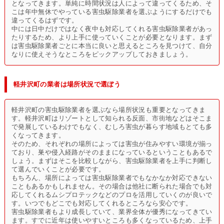
となってきます。単純に時間状況は人によって違ってくるため、そ
こは年中無休でやっている害虫駆除業者を選ぶようにするだけでも
違ってくるはずです。
中には日中だけではなく夜中も対応してくれる害虫駆除業者があっ
たりするため、より上手に使っていくことが必要となります。まず
は害虫駆除業者ごとに本当に良いと思えるところを見つけて、自分
なりに使えそうなところをピックアップしておきましょう。
軽井沢町の業者は場所状況で選ぼう
軽井沢町の害虫駆除業者を選ぶなら場所状況も重要となってきま
す。軽井沢町はリゾートとして知られる反面、市街地などはそこま
で発展しているわけでもなく、むしろ害虫が暮らす地域もとても多
くなってきます。
そのため、それぞれの場所によっては害虫が住みやすい環境が揃っ
ており、巣や侵入経路がそのままになっているということもあるで
しょう。まずはそこを比較しながら、害虫駆除業者を上手に判断し
て選んでいくことが必要です。
もちろん、場所によっては害虫駆除業者でもなかなか対応できない
こともあるかもしれません。その場合は他社に断られた場合でも対
応してくれるムシプロテックなどのプロを活用していくのが良いで
す。いつでもどこでも対応してくれるところなら安心です。
害虫駆除業者もより成長していて、業界全体が優秀になってきてい
ます。すでに近年は使いやすいところも多くなっているため、上手