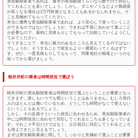
害虫駆除業者であれば、通常の害虫駆除くらいなら数千円で対応し
てくれることも多いでしょう。しかし、ダニやノミなどより難易度
が高くなる場合は1万円前後となることもあるかもしれません。そ
こも見極めてもらってください。
本当に優秀な害虫駆除業者であれば、より安心して使っていくこと
ができるのではないでしょうか。できれば予算に合わせて選ぶこと
が必要なので、最初に見積もりしてもらって比較していくようにし
てみてください。
そうすることで、本当に魅力のあるところも見えてくるのではない
でしょうか。そうすることで状況もより一層変わってくるはずで
す。ぜひ、一度見積もりしてもらって、同業他社の相場というのも
知ってから選びましょう。
軽井沢町の業者は時間状況で選ぼう
軽井沢町の害虫駆除業者は時間状況で選ぶということが重要となっ
てきます。誰しもいつでも暇ということはありません。むしろ現代
人のほとんどは働いているため、どうしても時間がなくて使えない
ということもあるでしょう。
しかし、その反面そういった状況に合わせるため、害虫駆除業者の
中には時間状況に合わせて対応してくれるところも多くなっていま
す。それこそ平日だけではなく、土日祝日に対応してくれるところ
も増えてきたと言えるでしょう。
まずは害虫駆除業者に関して、しっかりと見極めて選ぶことが重要