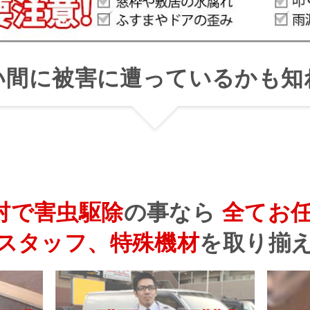
い間に被害に遭っているかも知
村で害虫駆除
の事なら
全てお
スタッフ、特殊機材
を
取り揃