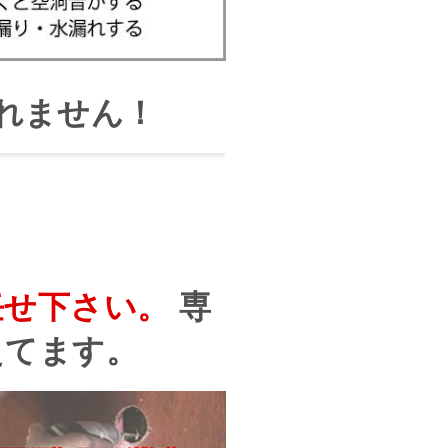
れません！
任せ下さい。
専
えてます。