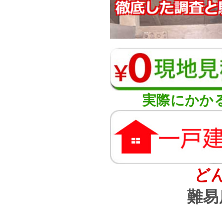
実際にかか
ど
難易