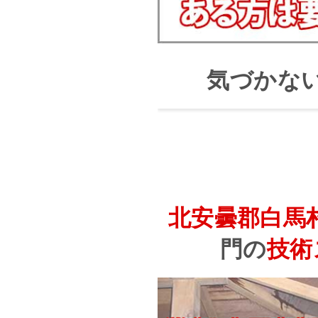
気づかな
北安曇郡白馬
門の
技術