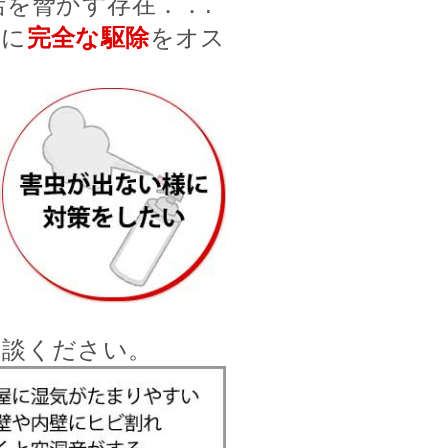
を脅かす存在．．.
前に
完全な駆除
をオス
相談ください。