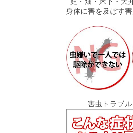
庭・畑・床下・天
身体に害を及ぼす害
害虫トラブル