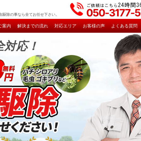
050-3177-
虫駆除の事なら全てお任せ下さい。
ご案内
解決までの流れ
対応エリア
お客様の声
よくある質問
全対応！