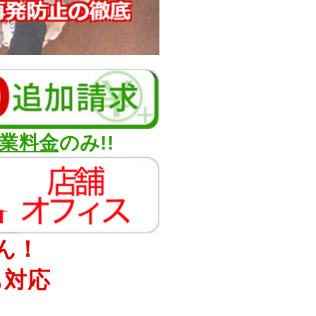
業料金
のみ!!
ん！
も対応