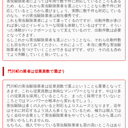
害虫駆除業者によっては年間で数千件に対応しているところもある
ため、もしこれから害虫駆除業者を選ぶということなら数千件に対
応しているところから選びましょう。実際に数千件も対応している
のなら、その害虫駆除業者は相当優秀です。
これも害虫駆除業者によって違ってくるのですが、出動件数が多け
れば多いほどイレギュラーな現場も体験しているはずです。そうい
った体験がバックボーンとなって支えているので、出動件数は必要
となってきます。
もしこれから害虫駆除業者を選ぶということなら、それら出動件数
にも目を向けてみてください。それによって、本当に優秀な害虫駆
除業者を見つけていくことができるはずです。ぜひ、その点も含め
てより判断していくと良いでしょう。
門川町の業者は従業員数で選ぼう
門川町の害虫駆除業者は従業員数で選ぶということも重要となって
きます。これら従業員数は単純なマンパワーとなります。やはり多
くの従業員を採用しているところと、まったく採用できていないと
ころとではマンパワーが根本から変わるでしょう。
害虫駆除は多くの人がいると対応もよりスムーズとなります。近年
はそれに対応するよう法人も多くなっているため、極力は個人では
なく会社や企業として害虫駆除業者をやっているところから選ぶの
が良いかもしれませんね。
もちろん、個人でやっている害虫駆除業者も質の高いところはあり