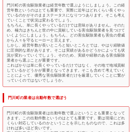
門川町の害虫駆除業者は経営年数で選ぶようにしましょう。この経
営年数というのはとても重要で、実際に近年はどれくらい長くやっ
ているのかがそのままステータスになりつつあります。そこも考え
ていくことで状況は変わるでしょう。
もちろん、単に長くやっているだけでは意味がありません。そのた
め、極力はきちんと世の中に貢献している害虫駆除業者を見つけて
いくようにしましょう。もちろん、どの害虫駆除業者も害虫の脅威
から人々を守るヒーローと言えます。
しかし、経営年数が長いところと短いところとでは、やはり経験値
に圧倒的な差があります。そこは実績があるかどうかによっても状
況が変わっていくでしょう。そのため、実績や経験のある害虫駆除
業者から選ぶことが重要です。
こればかりは単に長くやっているだけではなく、その地で地域貢献
しているかどうかが重要となってきます。そこも含めて考えていく
ことによって、優秀な害虫駆除業者だけを厳選していくことに繋が
っていくのではないでしょうか。
門川町の業者は出動年数で選ぼう
門川町の害虫駆除業者は出動年数で選ぶということも重要となって
きます。この出動件数というのはとても重要です。要は現場にどれ
くらい対応しているのかということを示したものなので、これは多
ければ多いほど良いです。