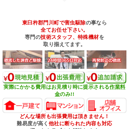
東臼杵郡門川町で害虫駆除
の事なら
全てお任せ下さい。
専門の
技術スタッフ、特殊機材
を
取り揃えてます。
実際にかかる費用はお見積り時に提示される
作業料
金
のみ!!
どんな場所も出張費用は頂きません！
難易度が高く
他社に断られた内容も対応