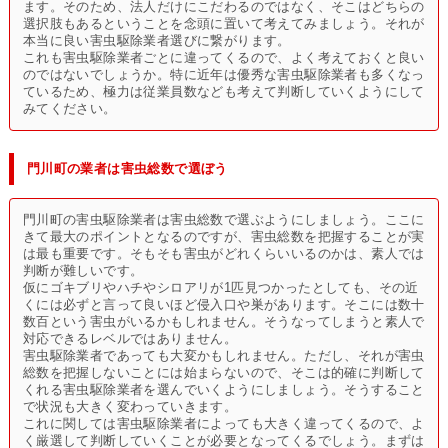
ます。そのため、法人だけにこだわるのではなく、そこはどちらの
選択肢もあるということを念頭に置いて考えてみましょう。それが
本当に良い害虫駆除業者選びに繋がります。
これも害虫駆除業者ごとに違ってくるので、よく考えておくと良い
のではないでしょうか。特に近年は優秀な害虫駆除業者も多くなっ
ているため、極力は従業員数なども考えて判断していくようにして
みてください。
門川町の業者は害虫総数で選ぼう
門川町の害虫駆除業者は害虫総数で選ぶようにしましょう。ここに
きて最大のポイントとなるのですが、害虫総数を把握することが実
は最も重要です。そもそも害虫がどれくらいいるのかは、素人では
判断が難しいです。
仮にゴキブリやハチやシロアリが1匹見つかったとしても、その近
くには必ずと言って良いほど侵入口や巣があります。そこには数十
数百という害虫がいるかもしれません。そうなってしまうと素人で
対応できるレベルではありません。
害虫駆除業者であっても大変かもしれません。ただし、それが害虫
総数を把握しないことには始まらないので、そこは的確に判断して
くれる害虫駆除業者を選んでいくようにしましょう。そうすること
で状況も大きく変わっていきます。
これに関しては害虫駆除業者によっても大きく違ってくるので、よ
く厳選して判断していくことが必要となってくるでしょう。まずは