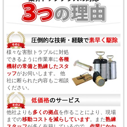
様々な害獣トラブルに対処
できるように作業車に
各種
機材の常備と熟練したスタ
ッフ
がお伺いします。 他
社に断られた内容もご相談
ください。
他社よりも
多くの拠点
を作ることにより、現場
までの
移動コストを減らしています
。また
熟練
スタッフ
が多く在籍しているので、
作業にかか