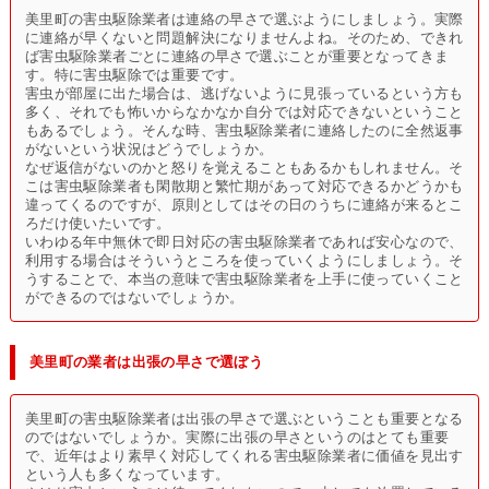
美里町の害虫駆除業者は連絡の早さで選ぶようにしましょう。実際
に連絡が早くないと問題解決になりませんよね。そのため、できれ
ば害虫駆除業者ごとに連絡の早さで選ぶことが重要となってきま
す。特に害虫駆除では重要です。
害虫が部屋に出た場合は、逃げないように見張っているという方も
多く、それでも怖いからなかなか自分では対応できないということ
もあるでしょう。そんな時、害虫駆除業者に連絡したのに全然返事
がないという状況はどうでしょうか。
なぜ返信がないのかと怒りを覚えることもあるかもしれません。そ
こは害虫駆除業者も閑散期と繁忙期があって対応できるかどうかも
違ってくるのですが、原則としてはその日のうちに連絡が来るとこ
ろだけ使いたいです。
いわゆる年中無休で即日対応の害虫駆除業者であれば安心なので、
利用する場合はそういうところを使っていくようにしましょう。そ
うすることで、本当の意味で害虫駆除業者を上手に使っていくこと
ができるのではないでしょうか。
美里町の業者は出張の早さで選ぼう
美里町の害虫駆除業者は出張の早さで選ぶということも重要となる
のではないでしょうか。実際に出張の早さというのはとても重要
で、近年はより素早く対応してくれる害虫駆除業者に価値を見出す
という人も多くなっています。