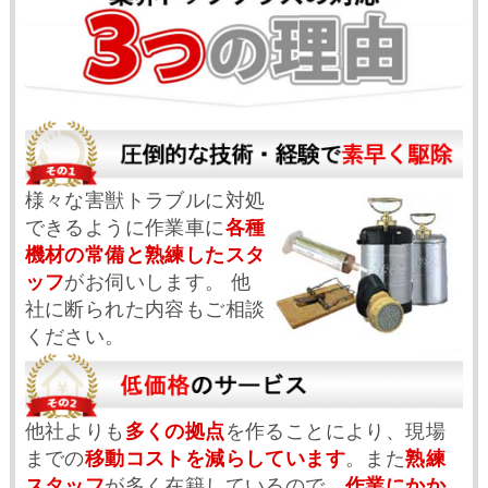
様々な害獣トラブルに対処
できるように作業車に
各種
機材の常備と熟練したスタ
ッフ
がお伺いします。 他
社に断られた内容もご相談
ください。
他社よりも
多くの拠点
を作ることにより、現場
までの
移動コストを減らしています
。また
熟練
スタッフ
が多く在籍しているので、
作業にかか