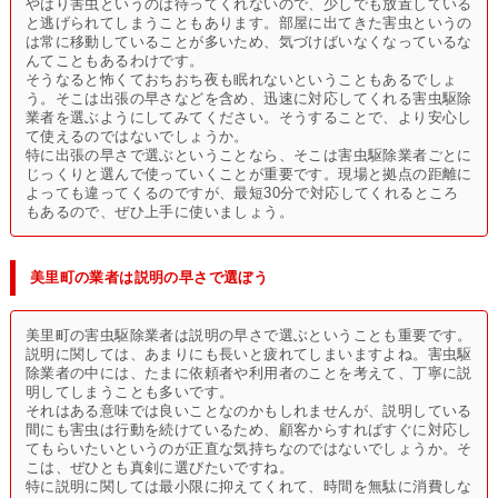
やはり害虫というのは待ってくれないので、少しでも放置している
と逃げられてしまうこともあります。部屋に出てきた害虫というの
は常に移動していることが多いため、気づけばいなくなっているな
んてこともあるわけです。
そうなると怖くておちおち夜も眠れないということもあるでしょ
う。そこは出張の早さなどを含め、迅速に対応してくれる害虫駆除
業者を選ぶようにしてみてください。そうすることで、より安心し
て使えるのではないでしょうか。
特に出張の早さで選ぶということなら、そこは害虫駆除業者ごとに
じっくりと選んで使っていくことが重要です。現場と拠点の距離に
よっても違ってくるのですが、最短30分で対応してくれるところ
もあるので、ぜひ上手に使いましょう。
美里町の業者は説明の早さで選ぼう
美里町の害虫駆除業者は説明の早さで選ぶということも重要です。
説明に関しては、あまりにも長いと疲れてしまいますよね。害虫駆
除業者の中には、たまに依頼者や利用者のことを考えて、丁寧に説
明してしまうことも多いです。
それはある意味では良いことなのかもしれませんが、説明している
間にも害虫は行動を続けているため、顧客からすればすぐに対応し
てもらいたいというのが正直な気持ちなのではないでしょうか。そ
こは、ぜひとも真剣に選びたいですね。
特に説明に関しては最小限に抑えてくれて、時間を無駄に消費しな