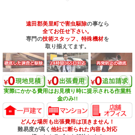
遠田郡美里町で害虫駆除
の事なら
全てお任せ下さい。
専門の
技術スタッフ、特殊機材
を
取り揃えてます。
実際にかかる費用はお見積り時に提示される
作業料
金
のみ!!
どんな場所も出張費用は頂きません！
難易度が高く
他社に断られた内容も対応