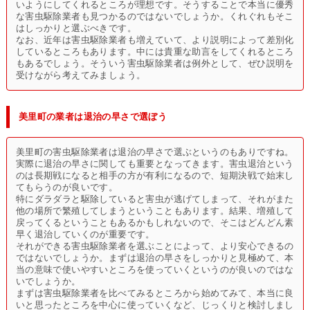
いようにしてくれるところが理想です。そうすることで本当に優秀
な害虫駆除業者も見つかるのではないでしょうか。くれぐれもそこ
はしっかりと選ぶべきです。
なお、近年は害虫駆除業者も増えていて、より説明によって差別化
しているところもあります。中には貴重な助言をしてくれるところ
もあるでしょう。そういう害虫駆除業者は例外として、ぜひ説明を
受けながら考えてみましょう。
美里町の業者は退治の早さで選ぼう
美里町の害虫駆除業者は退治の早さで選ぶというのもありですね。
実際に退治の早さに関しても重要となってきます。害虫退治という
のは長期戦になると相手の方が有利になるので、短期決戦で始末し
てもらうのが良いです。
特にダラダラと駆除していると害虫が逃げてしまって、それがまた
他の場所で繁殖してしまうということもあります。結果、増殖して
戻ってくるということもあるかもしれないので、そこはどんどん素
早く退治していくのが重要です。
それができる害虫駆除業者を選ぶことによって、より安心できるの
ではないでしょうか。まずは退治の早さをしっかりと見極めて、本
当の意味で使いやすいところを使っていくというのが良いのではな
いでしょうか。
まずは害虫駆除業者を比べてみるところから始めてみて、本当に良
いと思ったところを中心に使っていくなど、じっくりと検討しまし