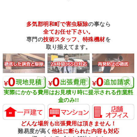
多気郡明和町で害虫駆除
の事なら
全てお任せ下さい。
専門の
技術スタッフ、特殊機材
を
取り揃えてます。
実際にかかる費用はお見積り時に提示される
作業料
金
のみ!!
どんな場所も出張費用は頂きません！
難易度が高く
他社に断られた内容も対応