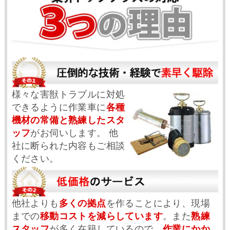
様々な害獣トラブルに対処
できるように作業車に
各種
機材の常備と熟練したスタ
ッフ
がお伺いします。 他
社に断られた内容もご相談
ください。
他社よりも
多くの拠点
を作ることにより、現場
までの
移動コストを減らしています
。また
熟練
スタッフ
が多く在籍しているので、
作業にかか