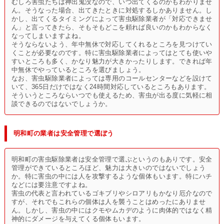
むしろ害虫たちは神出鬼没なので、いつ出てくるのかもわかりませ
ん。そうなった場合、出てきたときに対処するしかありません。し
かし、出てくるタイミングによって害虫駆除業者が「対応できませ
ん」と言ってきたら、そもそもどこを頼れば良いのかもわからなく
なってしまいますよね。
そうならないよう、年中無休で対応してくれるところを見つけてい
くことが必要なのです。特に害虫駆除業者によってはとても使いや
すいところも多く、かなり魅力が大きかったりします。できれば年
中無休でやっているところを選びましょう。
なお、害虫駆除業者によっては専用のコールセンターなどを設けて
いて、365日だけではなく24時間対応しているところもあります。
そういうところならいつでも使えるため、害虫が出る度に気軽に相
談できるのではないでしょうか。
明和町の業者は安全管理で選ぼう
明和町の害虫駆除業者は安全管理で選ぶというのもありです。安全
管理ができているところほど、魅力は大きいのではないでしょう
か。特に害虫の中には人を攻撃するような個体もいます。特にハチ
などには要注意ですよね。
害虫の代表と言われているゴキブリやシロアリもかなり厄介なので
すが、それでもこれらの個体は人を襲うことはめったにありませ
ん。しかし、害虫の中にはクモやムカデのように肉体的ではなく精
神的にダメージを与えてくる個体もいます。