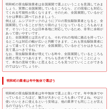
明和町の害虫駆除業者は全国展開で選ぶということを意識してみま
しょう。実際に全国展開しているところなら、どの現場にも対応し
てくれる可能性が高くなります。そのため、全国展開しているかど
うかは事前に調べておきましょう。
例えば、ムシプロテックのようにプロの害虫駆除業者となると、全
国展開していることが当たり前のようになっているところもありま
す。そういうところは日本各地に対応しているため、非常に余裕が
あって使いやすいです。
また、全国展開とは言わずとも、それぞれの地域に拠点を持ってい
るところは対応の幅が広いと判断できます。これも害虫駆除業者に
よって違ってくるのですが、全国展開しているかどうかはきちんと
見て選ぶべきですね。
なお、害虫駆除業者が増えている昨今、全国展開しているところも
自然と増えつつあります。そちらも含めて考えていくことによっ
て、本当の意味で良いと思えるところを見つけていくことができる
のではないでしょうか。
明和町の業者は年中無休で選ぼう
明和町の害虫駆除業者は年中無休で選ぶと良いです。年中無休でや
っているところほど、魅力が大きいところも多いですよね。やはり
使いたいときに使えるという安堵は、他の業界でも同じことが言え
るのではないでしょうか。