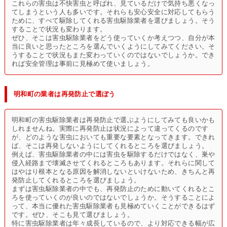
これらの害虫は不快害虫と呼ばれ、見ているだけで気持ち悪くなっ
てしまうという人も多いです。それらも安心安全に対応してもらう
ために、すべて駆除してくれる害虫駆除業者を選びましょう。そう
することで状況も変わります。
ぜひ、そこは害虫駆除業者をどう使っていくか考えつつ、自分が本
当に良いと思ったところを選んでいくようにしてみてください。そ
うすることで状況もまた変わっていくのではないでしょうか。でき
れば安全管理は事前に見極めて使いましょう。
明和町の業者は再発防止で選ぼう
明和町の害虫駆除業者は再発防止で選ぶようにしてみても良いかも
しれませんね。実際に再発防止は状況によって違ってくるのです
が、どのような害虫においても重要な要素となってきます。できれ
ば、そこは再発しないようにしてくれるところを選びましょう。
例えば、害虫駆除業者の中には害虫を駆除するだけではなく、巣や
侵入経路まで壊滅させてくれるところもあります。それらに関して
はやはり根本となる原因を解消しないといけないため、きちんと再
発防止してくれるところを選びましょう。
まずは害虫駆除業者の中でも、再発防止のために動いてくれるとこ
ろを使っていくのが良いのではないでしょうか。そうすることによ
って、本当に優れた害虫駆除業者も見極めていくことができるはず
です。ぜひ、そこも見て選びましょう。
特に害虫駆除業者は年々成長しているので、より対応できる幅が広