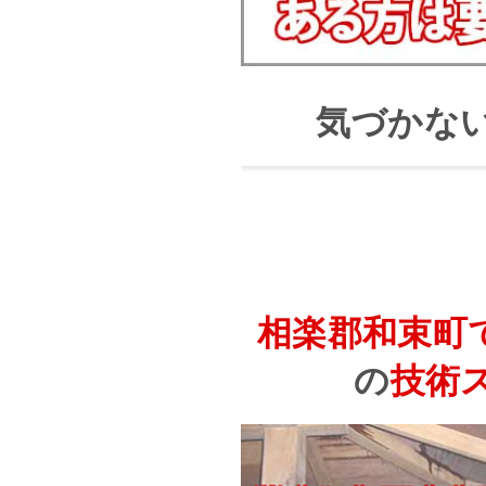
気づかな
相楽郡和束町
の
技術