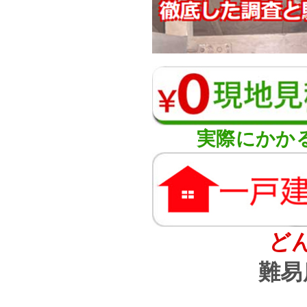
実際にかか
ど
難易