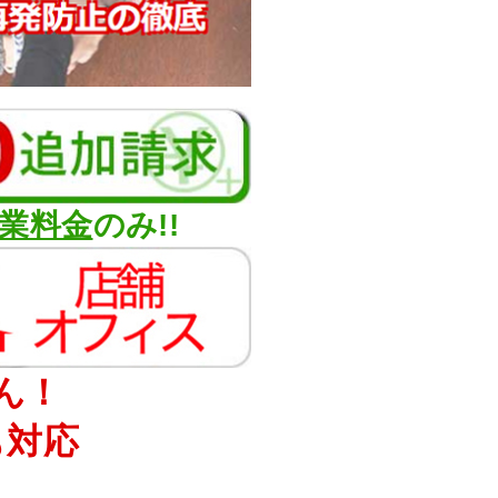
業料金
のみ!!
ん！
も対応