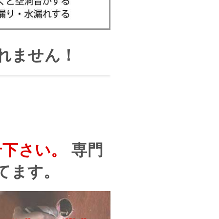
れません！
せ下さい。
専門
てます。