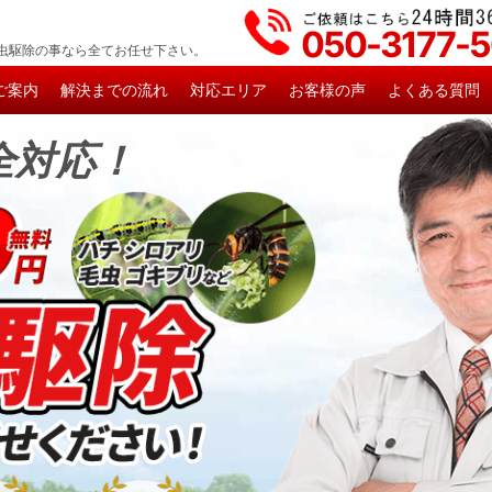
050-3177-
虫駆除の事なら全てお任せ下さい。
ご案内
解決までの流れ
対応エリア
お客様の声
よくある質問
全対応！