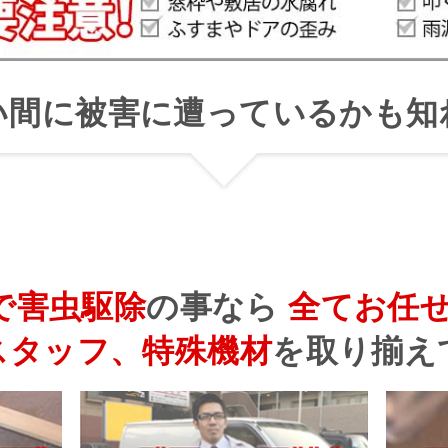
い間に被害に遭っているかも知
で害虫駆除
の事なら
全てお任
スタッフ、特殊機材
を
取り揃え