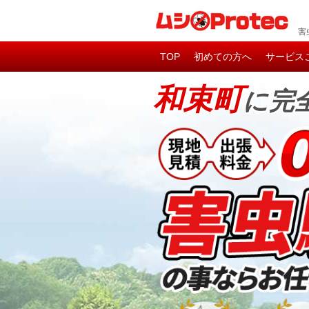
害
TOP
初めての方へ
サービス
和束町
に完