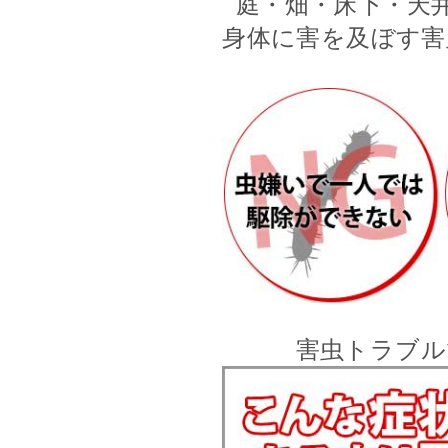
庭・畑・床下・天
身体に害を及ぼす害
害虫トラブル