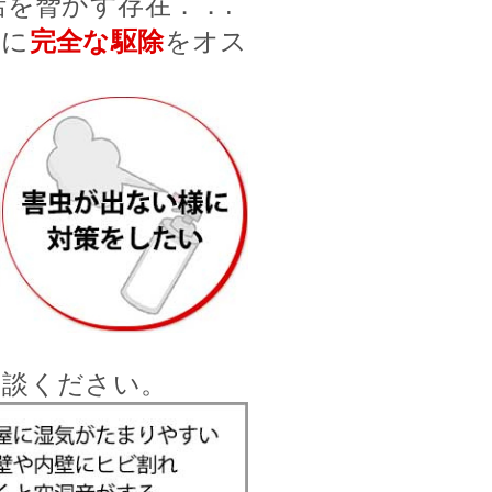
を脅かす存在．．.
前に
完全な駆除
をオス
相談ください。