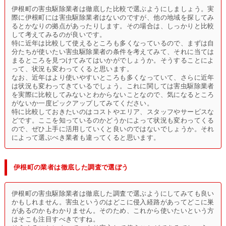
伊根町の害虫駆除業者は徹底した比較で選ぶようにしましょう。実
際に伊根町には害虫駆除業者はないのですが、他の地域を探してみ
るとかなりの拠点があったりします。その場合は、しっかりと比較
して考えてみるのが良いです。
特に近年は比較して使えるところも多くなっているので、まずは自
分たちが使いたい害虫駆除業者の条件を考えてみて、それに当ては
まるところを見つけてみてはいかがでしょうか。そうすることによ
って、状況も変わってくると思います。
なお、近年はより使いやすいところも多くなっていて、さらに近年
は状況も変わってきているでしょう。これに関しては害虫駆除業者
を実際に比較してみないとわからないことなので、気になるところ
がないか一度ピックアップしてみてください。
特に比較しておきたいのはコストやエリア、スタッフやサービスな
どです。ここを知っているのかどうかによって状況も変わってくる
ので、ぜひ上手に活用していくと良いのではないでしょうか。それ
によって選ぶべき業者も違ってくると思います。
伊根町の業者は徹底した調査で選ぼう
伊根町の害虫駆除業者は徹底した調査で選ぶようにしてみても良い
かもしれません。害虫というのはどこに侵入経路があってどこに巣
があるのかもわかりません。そのため、これから使いたいという方
はそこも注目すべきですね。