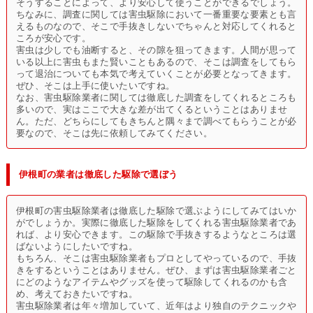
そうすることによって、より安心して使うことができるでしょう。
ちなみに、調査に関しては害虫駆除において一番重要な要素とも言
えるものなので、そこで手抜きしないでちゃんと対応してくれると
ころが安心です。
害虫は少しでも油断すると、その隙を狙ってきます。人間が思って
いる以上に害虫もまた賢いこともあるので、そこは調査をしてもら
って退治についても本気で考えていくことが必要となってきます。
ぜひ、そこは上手に使いたいですね。
なお、害虫駆除業者に関しては徹底した調査をしてくれるところも
多いので、実はここで大きな差が出てくるということはありませ
ん。ただ、どちらにしてもきちんと隅々まで調べてもらうことが必
要なので、そこは先に依頼してみてください。
伊根町の業者は徹底した駆除で選ぼう
伊根町の害虫駆除業者は徹底した駆除で選ぶようにしてみてはいか
がでしょうか。実際に徹底した駆除をしてくれる害虫駆除業者であ
れば、より安心できます。この駆除で手抜きするようなところは選
ばないようにしたいですね。
もちろん、そこは害虫駆除業者もプロとしてやっているので、手抜
きをするということはありません。ぜひ、まずは害虫駆除業者ごと
にどのようなアイテムやグッズを使って駆除してくれるのかも含
め、考えておきたいですね。
害虫駆除業者は年々増加していて、近年はより独自のテクニックや