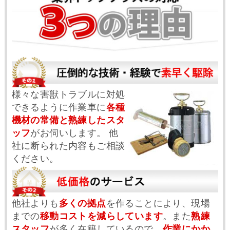
様々な害獣トラブルに対処
できるように作業車に
各種
機材の常備と熟練したスタ
ッフ
がお伺いします。 他
社に断られた内容もご相談
ください。
他社よりも
多くの拠点
を作ることにより、現場
までの
移動コストを減らしています
。また
熟練
スタッフ
が多く在籍しているので、
作業にかか