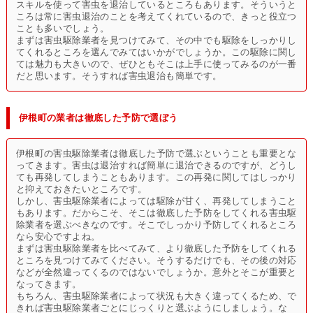
スキルを使って害虫を退治しているところもあります。そういうと
ころは常に害虫退治のことを考えてくれているので、きっと役立つ
ことも多いでしょう。
まずは害虫駆除業者を見つけてみて、その中でも駆除をしっかりし
てくれるところを選んでみてはいかがでしょうか。この駆除に関し
ては魅力も大きいので、ぜひともそこは上手に使ってみるのが一番
だと思います。そうすれば害虫退治も簡単です。
伊根町の業者は徹底した予防で選ぼう
伊根町の害虫駆除業者は徹底した予防で選ぶということも重要とな
ってきます。害虫は退治すれば簡単に退治できるのですが、どうし
ても再発してしまうこともあります。この再発に関してはしっかり
と抑えておきたいところです。
しかし、害虫駆除業者によっては駆除が甘く、再発してしまうこと
もあります。だからこそ、そこは徹底した予防をしてくれる害虫駆
除業者を選ぶべきなのです。そこでしっかり予防してくれるところ
なら安心ですよね。
まずは害虫駆除業者を比べてみて、より徹底した予防をしてくれる
ところを見つけてみてください。そうするだけでも、その後の対応
などが全然違ってくるのではないでしょうか。意外とそこが重要と
なってきます。
もちろん、害虫駆除業者によって状況も大きく違ってくるため、で
きれば害虫駆除業者ごとにじっくりと選ぶようにしましょう。な