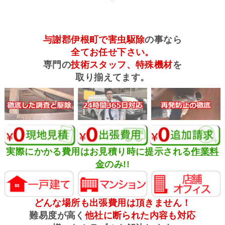
与謝郡伊根町で害虫駆除
の事なら
全てお任せ下さい。
専門の
技術スタッフ、特殊機材
を
取り揃えてます。
実際にかかる費用はお見積り時に提示される
作業料
金
のみ!!
どんな場所も出張費用は頂きません！
難易度が高く
他社に断られた内容も対応