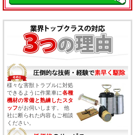
様々な害獣トラブルに対処
できるように作業車に
各種
機材の常備と熟練したスタ
ッフ
がお伺いします。 他
社に断られた内容もご相談
ください。