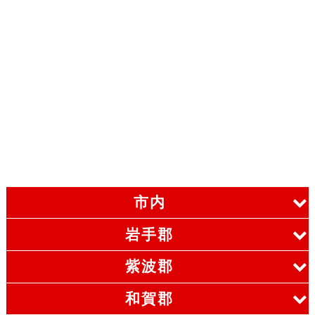
市内
岩手郡
紫波郡
和賀郡