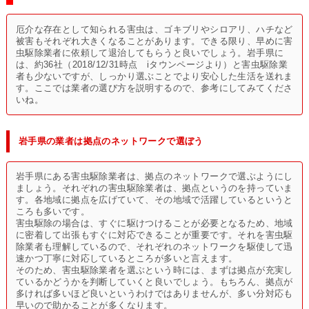
厄介な存在として知られる害虫は、ゴキブリやシロアリ、ハチなど
被害もそれぞれ大きくなることがあります。できる限り、早めに害
虫駆除業者に依頼して退治してもらうと良いでしょう。岩手県に
は、約36社（2018/12/31時点 iタウンページより）と害虫駆除業
者も少ないですが、しっかり選ぶことでより安心した生活を送れま
す。ここでは業者の選び方を説明するので、参考にしてみてくださ
いね。
岩手県の業者は拠点のネットワークで選ぼう
岩手県にある害虫駆除業者は、拠点のネットワークで選ぶようにし
ましょう。それぞれの害虫駆除業者は、拠点というのを持っていま
す。各地域に拠点を広げていて、その地域で活躍しているというと
ころも多いです。
害虫駆除の場合は、すぐに駆けつけることが必要となるため、地域
に密着して出張もすぐに対応できることが重要です。それを害虫駆
除業者も理解しているので、それぞれのネットワークを駆使して迅
速かつ丁寧に対応しているところが多いと言えます。
そのため、害虫駆除業者を選ぶという時には、まずは拠点が充実し
ているかどうかを判断していくと良いでしょう。もちろん、拠点が
多ければ多いほど良いというわけではありませんが、多い分対応も
早いので助かることが多くなります。