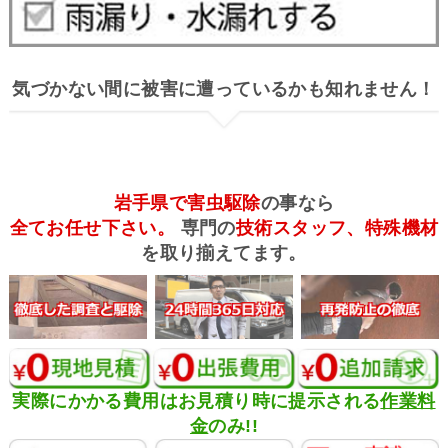
気づかない間に被害に遭っているかも知れません！
岩手県で害虫駆除
の事なら
全てお任せ下さい。
専門の
技術スタッフ、特殊機材
を取り揃えてます。
実際にかかる費用はお見積り時に提示される
作業料
金
のみ!!