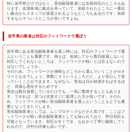
特に岩手県だけではなく、害虫駆除業者には全国対応のところもあ
ります。全国各地に拠点を持っていて、依頼されたところに一番近
い拠点からスタッフが派遣されるようなところもあるのです。依頼
するならそういうところが良いですよね。
岩手県の業者は対応のフットワークで選ぼう
岩手県にある害虫駆除業者を選ぶ時には、対応のフットワークで選
ぶということも重要です。例えば、依頼してから数日経過しないと
対応してくれないところは、フットワークが軽いとは言えないので
はないでしょうか。
そのため、フットワークが身軽なところから選んでいくことがセオ
リーとなるでしょう。実際にそういうところだと、より安心して使
っていくことができます。なぜなら、害虫は日が経過すればするほ
ど、現場も悪化するためです。
害虫は数日放置しているだけでも、一気に繁殖することもありま
す。できれば、見つけ次第すぐに処理した方が良いです。そのた
め、フットワークが軽い害虫駆除業者を選ぶということもとても重
要となってきたりします。
害虫駆除業者としては、ムシプロテックなどが人気です。ここはフ
ットワークが軽い害虫駆除業者としても知られており、即日対応も
可能となっています。対応がすぐでき、なおかつ丁寧に駆除してく
れるので、評判や評価も高いです。