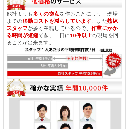
他社よりも
多くの拠点
を作ることにより、現場
までの
移動コストを減らしています
。また
熟練
スタッフ
が多く在籍しているので、
作業にかか
る時間が短縮
でき、一日に
10件以上
の現場を回
ることが出来ます。