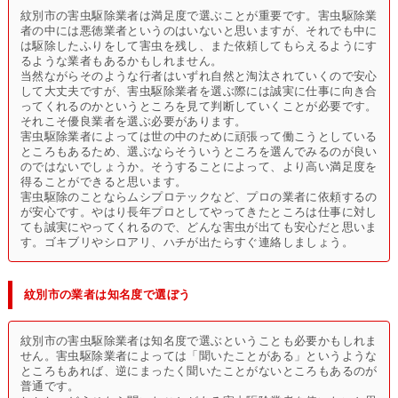
紋別市の害虫駆除業者は満足度で選ぶことが重要です。害虫駆除業
者の中には悪徳業者というのはいないと思いますが、それでも中に
は駆除したふりをして害虫を残し、また依頼してもらえるようにす
るような業者もあるかもしれません。
当然ながらそのような行者はいずれ自然と淘汰されていくので安心
して大丈夫ですが、害虫駆除業者を選ぶ際には誠実に仕事に向き合
ってくれるのかというところを見て判断していくことが必要です。
それこそ優良業者を選ぶ必要があります。
害虫駆除業者によっては世の中のために頑張って働こうとしている
ところもあるため、選ぶならそういうところを選んでみるのが良い
のではないでしょうか。そうすることによって、より高い満足度を
得ることができると思います。
害虫駆除のことならムシプロテックなど、プロの業者に依頼するの
が安心です。やはり長年プロとしてやってきたところは仕事に対し
ても誠実にやってくれるので、どんな害虫が出ても安心だと思いま
す。ゴキブリやシロアリ、ハチが出たらすぐ連絡しましょう。
紋別市の業者は知名度で選ぼう
紋別市の害虫駆除業者は知名度で選ぶということも必要かもしれま
せん。害虫駆除業者によっては「聞いたことがある」というような
ところもあれば、逆にまったく聞いたことがないところもあるのが
普通です。