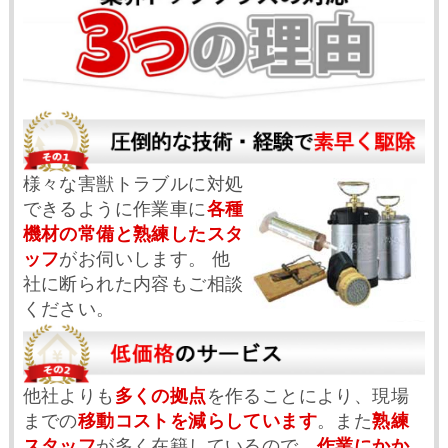
様々な害獣トラブルに対処
できるように作業車に
各種
機材の常備と熟練したスタ
ッフ
がお伺いします。 他
社に断られた内容もご相談
ください。
他社よりも
多くの拠点
を作ることにより、現場
までの
移動コストを減らしています
。また
熟練
スタッフ
が多く在籍しているので、
作業にかか