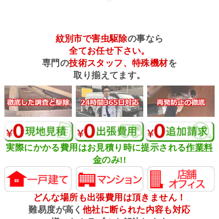
紋別市で害虫駆除
の事なら
全てお任せ下さい。
専門の
技術スタッフ、特殊機材
を
取り揃えてます。
実際にかかる費用はお見積り時に提示される
作業料
金
のみ!!
どんな場所も出張費用は頂きません！
難易度が高く
他社に断られた内容も対応