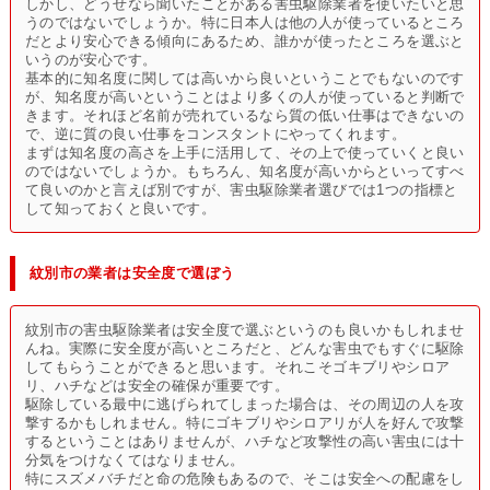
しかし、どうせなら聞いたことがある害虫駆除業者を使いたいと思
うのではないでしょうか。特に日本人は他の人が使っているところ
だとより安心できる傾向にあるため、誰かが使ったところを選ぶと
いうのが安心です。
基本的に知名度に関しては高いから良いということでもないのです
が、知名度が高いということはより多くの人が使っていると判断で
きます。それほど名前が売れているなら質の低い仕事はできないの
で、逆に質の良い仕事をコンスタントにやってくれます。
まずは知名度の高さを上手に活用して、その上で使っていくと良い
のではないでしょうか。もちろん、知名度が高いからといってすべ
て良いのかと言えば別ですが、害虫駆除業者選びでは1つの指標と
して知っておくと良いです。
紋別市の業者は安全度で選ぼう
紋別市の害虫駆除業者は安全度で選ぶというのも良いかもしれませ
んね。実際に安全度が高いところだと、どんな害虫でもすぐに駆除
してもらうことができると思います。それこそゴキブリやシロア
リ、ハチなどは安全の確保が重要です。
駆除している最中に逃げられてしまった場合は、その周辺の人を攻
撃するかもしれません。特にゴキブリやシロアリが人を好んで攻撃
するということはありませんが、ハチなど攻撃性の高い害虫には十
分気をつけなくてはなりません。
特にスズメバチだと命の危険もあるので、そこは安全への配慮をし