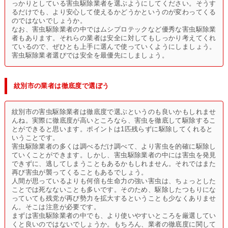
っかりとしている害虫駆除業者を選ぶようにしてください。そうす
るだけでも、より安心して使えるかどうかというのが変わってくる
のではないでしょうか。
なお、害虫駆除業者の中ではムシプロテックなど優秀な害虫駆除業
者もあります。それらの業者は安全に対してもしっかり考えてくれ
ているので、ぜひとも上手に選んで使っていくようにしましょう。
害虫駆除業者選びでは安全を最優先にしましょう。
紋別市の業者は徹底度で選ぼう
紋別市の害虫駆除業者は徹底度で選ぶというのも良いかもしれませ
んね。実際に徹底度が高いところなら、害虫を徹底して駆除するこ
とができると思います。ポイントは1匹残らずに駆除してくれると
いうことです。
害虫駆除業者の多くは調べるだけ調べて、より害虫を的確に駆除し
ていくことができます。しかし、害虫駆除業者の中には害虫を発見
できずに、逃してしまうこともあるかもしれません。それではまた
再び害虫が襲ってくることもあるでしょう。
人間が思っているよりも何倍も生命力の強い害虫は、ちょっとした
ことでは死なないことも多いです。そのため、駆除したつもりにな
っていても残党が再び勢力を拡大するということも少なくありませ
ん。そこは注意が必要です。
まずは害虫駆除業者の中でも、より使いやすいところを厳選してい
くと良いのではないでしょうか。もちろん、業者の徹底度に関して