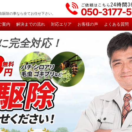
050-3177-
虫駆除の事なら全てお任せ下さい。
ご案内
解決までの流れ
対応エリア
お客様の声
よくある質問
に完全対応！