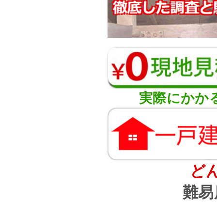
実際にかか
ど
難易