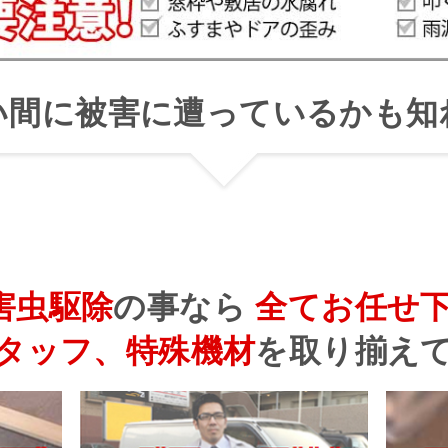
い間に被害に遭っているかも知
害虫駆除
の事なら
全てお任せ
タッフ、特殊機材
を
取り揃え