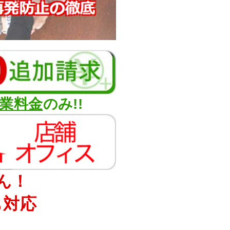
業料金
のみ!!
ん！
も対応