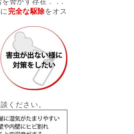
を脅かす存在．．.
前に
完全な駆除
をオス
相談ください。