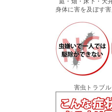
庭・畑・床下・天
身体に害を及ぼす害
害虫トラブル