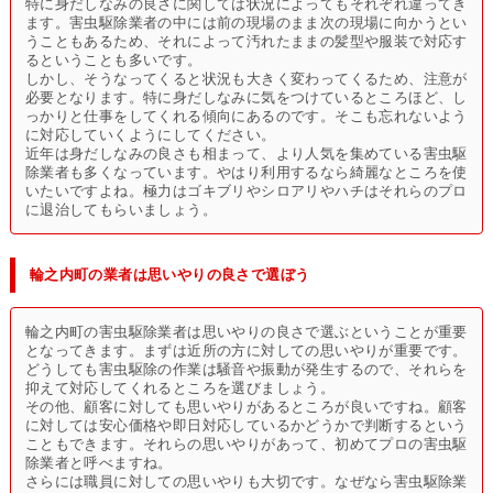
特に身だしなみの良さに関しては状況によってもそれぞれ違ってき
ます。害虫駆除業者の中には前の現場のまま次の現場に向かうとい
うこともあるため、それによって汚れたままの髪型や服装で対応す
るということも多いです。
しかし、そうなってくると状況も大きく変わってくるため、注意が
必要となります。特に身だしなみに気をつけているところほど、し
っかりと仕事をしてくれる傾向にあるのです。そこも忘れないよう
に対応していくようにしてください。
近年は身だしなみの良さも相まって、より人気を集めている害虫駆
除業者も多くなっています。やはり利用するなら綺麗なところを使
いたいですよね。極力はゴキブリやシロアリやハチはそれらのプロ
に退治してもらいましょう。
輪之内町の業者は思いやりの良さで選ぼう
輪之内町の害虫駆除業者は思いやりの良さで選ぶということが重要
となってきます。まずは近所の方に対しての思いやりが重要です。
どうしても害虫駆除の作業は騒音や振動が発生するので、それらを
抑えて対応してくれるところを選びましょう。
その他、顧客に対しても思いやりがあるところが良いですね。顧客
に対しては安心価格や即日対応しているかどうかで判断するという
こともできます。それらの思いやりがあって、初めてプロの害虫駆
除業者と呼べますね。
さらには職員に対しての思いやりも大切です。なぜなら害虫駆除業