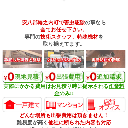
安八郡輪之内町で害虫駆除
の事なら
全てお任せ下さい。
専門の
技術スタッフ、特殊機材
を
取り揃えてます。
実際にかかる費用はお見積り時に提示される
作業料
金
のみ!!
どんな場所も出張費用は頂きません！
難易度が高く
他社に断られた内容も対応