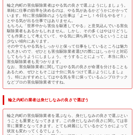
輪之内町の害虫駆除業者はやる気の良さで選ぶようにしましょう。
単純に仕事の効率を決めるのは、やる気があるかどうかにかかって
います。特に害虫駆除のような仕事は「よーし！今日もやるぞ！」
とやる気が出る仕事ではありません。
もちろん「世界中から害虫を駆逐してやる」と意気込んでいる害虫
駆除業者もあるかもしれません。しかし、その多くはやはりどうし
ても作業として考えていて、やる気に満ち満ちているということは
少ない傾向にあります。
その中でもやる気をしっかりと保って仕事をしているところは魅力
も大きいので、ぜひとも害虫駆除業者選びの際にはしっかりと対応
してもらうようにしましょう。そうすることによって、本当に良い
害虫駆除業者も見つかります。
なお、害虫駆除業者に関してはやる気の良さが命運を分けることも
あるため、ぜひともそこは十分に気をつけて選ぶようにしましょ
う。特におすすめとしてはやる気を常に保っているムシプロテック
などプロの害虫駆除業者ですね。
輪之内町の業者は身だしなみの良さで選ぼう
輪之内町の害虫駆除業者を選ぶなら、身だしなみの良さで選ぶとい
うことも重要となってきます。この身だしなみの良さに関しては非
常に重要となってきます。とても綺麗にしているかどうかによって
状況も変わってくるでしょう。