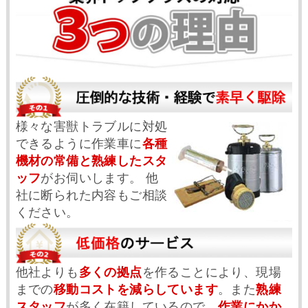
様々な害獣トラブルに対処
できるように作業車に
各種
機材の常備と熟練したスタ
ッフ
がお伺いします。 他
社に断られた内容もご相談
ください。
他社よりも
多くの拠点
を作ることにより、現場
までの
移動コストを減らしています
。また
熟練
スタッフ
が多く在籍しているので、
作業にかか