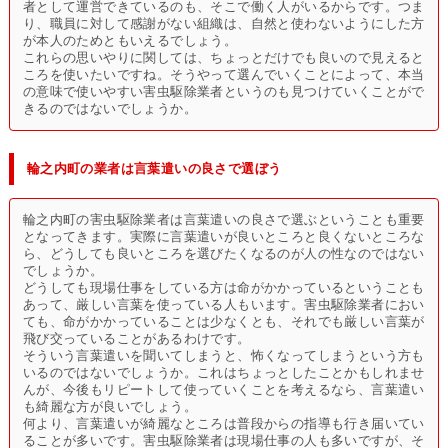
者として運営できているのも、そこで働く人がいるからです。つま
り、職員に対して感謝がない組織は、自然と使わないようにした方
が本人のためともいえるでしょう。
これらの思いやりに関しては、ちょっとだけでも良いので見えると
ころを使いたいですね。そうやって選んでいくことによって、本当
の意味で使いやすい害虫駆除業者というのも見つけていくことがで
きるのではないでしょうか。
輪之内町の業者は言葉遣いの良さで選ぼう
輪之内町の害虫駆除業者は言葉遣いの良さで選ぶということも重要
となってきます。実際に言葉遣いが良いところと良くないところな
ら、どうしても良いところを選びたくなるのが人の性なのではない
でしょうか。
どうしても現場仕事をしている方は命がかかっているということも
あって、厳しい言葉を使っている人もいます。害虫駆除業者におい
ても、命がかかっていることは少なくとも、それでも厳しい言葉が
飛び交っていることがあるわけです。
そういう言葉遣いを聞いてしまうと、怖くなってしまうという方も
いるのではないでしょうか。これはちょっとしたことかもしれませ
んが、今後もリピートして使っていくことを考えるなら、言葉遣い
も綺麗な方が良いでしょう。
何より、言葉遣いが綺麗なところは普段からの指導も行き届いてい
ることが多いです。害虫駆除業者は現場仕事の人も多いですが、そ