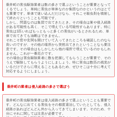
垂井町の害虫駆除業者は数の多さで選ぶということが重要となって
くるでしょう。単純に害虫が単体なのか集団なのかというのはとて
も重要です。単体で迷い込んだだけなら、それこそ殺虫剤を噴射し
て終わりということも可能です。
しかし、問題なのは集団で出てきたとき。その場合は巣や侵入経路
がある可能性も高く、そこで増えている可能性すらあります。特に
害虫は1匹いればもっともっと多くの害虫がいるとされるため、単
体で出てきても油断はできません。
それこそ窓や玄関を開けていて入ってきたところを確認したのなら
良いのですが、その他の場所から突然出てきたということなら要注
意です。その場合はもしかしたら他の場所で増えているのかもしれ
ません。これが一番厄介です。
その場合は害虫駆除業者に数を把握してもらうことが重要で、その
うえで駆除してもらうようにしましょう。特に害虫は数匹の残党が
いるだけでさらに増えることもあるため、ぜひそこは十分に考えて
対応するようにしましょう。
垂井町の業者は侵入経路の多さで選ぼう
垂井町の害虫駆除業者は侵入経路の多さで選ぶということも重要で
す。どんなに出てくる害虫をその都度退治していたとしても、侵入
経路があればどんどん外から入ってきてしまいます。そのため、十
分にそれに関しては注意が必要です。