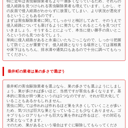
特に近年は害虫駆除業者もより一層多くなっているため、それらの
侵入経路を見つけられる害虫駆除業者も増えています。しかし、そ
の反面で侵入経路がわからずに放置してしまい、より状況が悪化す
るということもあるのです。
まずは害虫駆除業者に関してしっかりと検討してみて、そのうえで
侵入経路についても塞げるように努力してくれるところを見つけて
いきましょう。そうすることによって、本当に使い勝手の良いとこ
ろというのも見つかるでしょう。
単純に侵入経路があると永遠にいたちごっこなので、しっかり把握
して防ぐことが重要です。侵入経路となりうる場所としては屋根裏
や床下はもちろん、排水溝や通気口もあるので十分に調べてもらっ
てください。
垂井町の業者は巣の多さで選ぼう
垂井町の害虫駆除業者を選ぶなら、巣の多さでも選ぶようにしまし
ょう。巣が多ければ多いほど、当然ですが害虫も多くなります。基
本的に害虫が持つ巣というのは1つなのですが、それが巨大化して
いることもあるかもしれません。
害虫に関しては作れれば作れるほど巣を大きくしていくことが多い
ため、気づけば巨大な巣となっていることも少なくありません。ゴ
キブリもシロアリもハチも巨大な巣を作れば作るほど、その対応も
大変となってきます。
そのため、巣があるという場合はすぐに駆除してもらってくださ