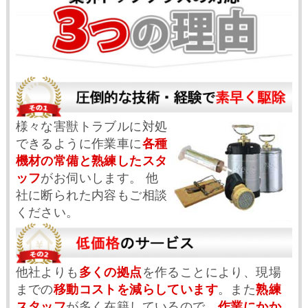
様々な害獣トラブルに対処
できるように作業車に
各種
機材の常備と熟練したスタ
ッフ
がお伺いします。 他
社に断られた内容もご相談
ください。
他社よりも
多くの拠点
を作ることにより、現場
までの
移動コストを減らしています
。また
熟練
スタッフ
が多く在籍しているので、
作業にかか