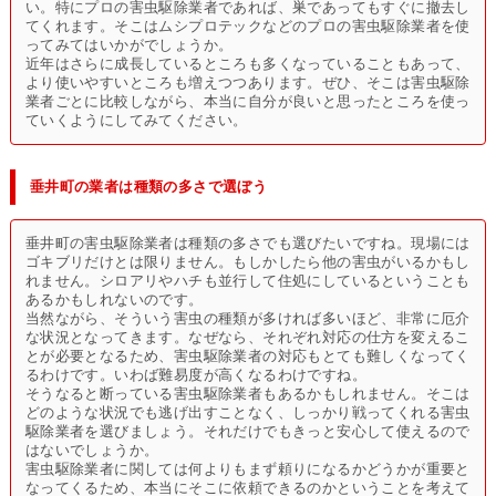
い。特にプロの害虫駆除業者であれば、巣であってもすぐに撤去し
てくれます。そこはムシプロテックなどのプロの害虫駆除業者を使
ってみてはいかがでしょうか。
近年はさらに成長しているところも多くなっていることもあって、
より使いやすいところも増えつつあります。ぜひ、そこは害虫駆除
業者ごとに比較しながら、本当に自分が良いと思ったところを使っ
ていくようにしてみてください。
垂井町の業者は種類の多さで選ぼう
垂井町の害虫駆除業者は種類の多さでも選びたいですね。現場には
ゴキブリだけとは限りません。もしかしたら他の害虫がいるかもし
れません。シロアリやハチも並行して住処にしているということも
あるかもしれないのです。
当然ながら、そういう害虫の種類が多ければ多いほど、非常に厄介
な状況となってきます。なぜなら、それぞれ対応の仕方を変えるこ
とが必要となるため、害虫駆除業者の対応もとても難しくなってく
るわけです。いわば難易度が高くなるわけですね。
そうなると断っている害虫駆除業者もあるかもしれません。そこは
どのような状況でも逃げ出すことなく、しっかり戦ってくれる害虫
駆除業者を選びましょう。それだけでもきっと安心して使えるので
はないでしょうか。
害虫駆除業者に関しては何よりもまず頼りになるかどうかが重要と
なってくるため、本当にそこに依頼できるのかということを考えて