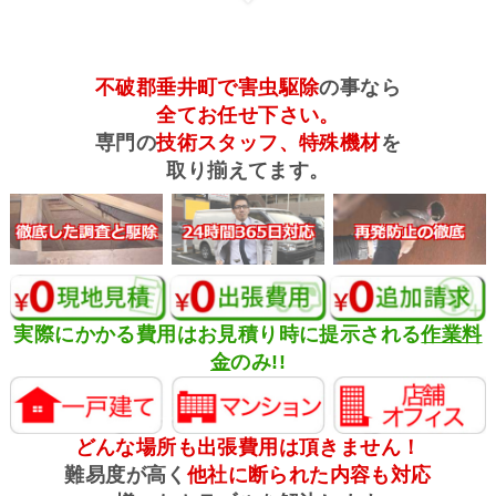
不破郡垂井町で害虫駆除
の事なら
全てお任せ下さい。
専門の
技術スタッフ、特殊機材
を
取り揃えてます。
実際にかかる費用はお見積り時に提示される
作業料
金
のみ!!
どんな場所も出張費用は頂きません！
難易度が高く
他社に断られた内容も対応