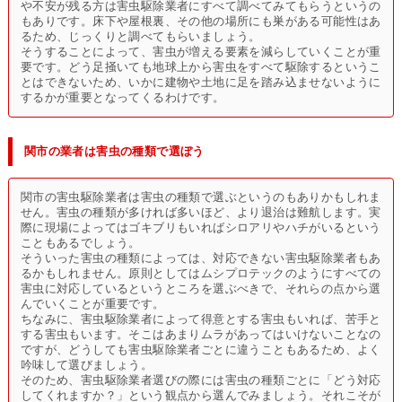
や不安が残る方は害虫駆除業者にすべて調べてみてもらうというの
もありです。床下や屋根裏、その他の場所にも巣がある可能性はあ
るため、じっくりと調べてもらいましょう。
そうすることによって、害虫が増える要素を減らしていくことが重
要です。どう足掻いても地球上から害虫をすべて駆除するというこ
とはできないため、いかに建物や土地に足を踏み込ませないように
するかが重要となってくるわけです。
関市の業者は害虫の種類で選ぼう
関市の害虫駆除業者は害虫の種類で選ぶというのもありかもしれま
せん。害虫の種類が多ければ多いほど、より退治は難航します。実
際に現場によってはゴキブリもいればシロアリやハチがいるという
こともあるでしょう。
そういった害虫の種類によっては、対応できない害虫駆除業者もあ
るかもしれません。原則としてはムシプロテックのようにすべての
害虫に対応しているというところを選ぶべきで、それらの点から選
んでいくことが重要です。
ちなみに、害虫駆除業者によって得意とする害虫もいれば、苦手と
する害虫もいます。そこはあまりムラがあってはいけないことなの
ですが、どうしても害虫駆除業者ごとに違うこともあるため、よく
吟味して選びましょう。
そのため、害虫駆除業者選びの際には害虫の種類ごとに「どう対応
してくれますか？」という観点から選んでみましょう。それこそが