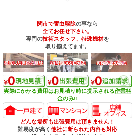
関市で害虫駆除
の事なら
全てお任せ下さい。
専門の
技術スタッフ、特殊機材
を
取り揃えてます。
実際にかかる費用はお見積り時に提示される
作業料
金
のみ!!
どんな場所も出張費用は頂きません！
難易度が高く
他社に断られた内容も対応