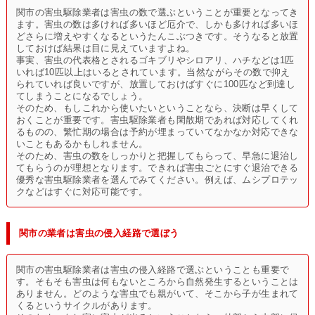
関市の害虫駆除業者は害虫の数で選ぶということが重要となってき
ます。害虫の数は多ければ多いほど厄介で、しかも多ければ多いほ
どさらに増えやすくなるというたんこぶつきです。そうなると放置
しておけば結果は目に見えていますよね。
事実、害虫の代表格とされるゴキブリやシロアリ、ハチなどは1匹
いれば10匹以上はいるとされています。当然ながらその数で抑え
られていれば良いですが、放置しておけばすぐに100匹など到達し
てしまうことになるでしょう。
そのため、もしこれから使いたいということなら、決断は早くして
おくことが重要です。害虫駆除業者も閑散期であれば対応してくれ
るものの、繁忙期の場合は予約が埋まっていてなかなか対応できな
いこともあるかもしれません。
そのため、害虫の数をしっかりと把握してもらって、早急に退治し
てもらうのが理想となります。できれば害虫ごとにすぐ退治できる
優秀な害虫駆除業者を選んでみてください。例えば、ムシプロテッ
クなどはすぐに対応可能です。
関市の業者は害虫の侵入経路で選ぼう
関市の害虫駆除業者は害虫の侵入経路で選ぶということも重要で
す。そもそも害虫は何もないところから自然発生するということは
ありません。どのような害虫でも親がいて、そこから子が生まれて
くるというサイクルがあります。