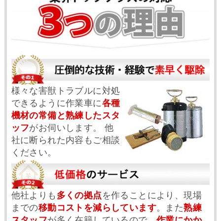
様々な害獣トラブルに対処
できるように作業車に
各種
機材の常備と熟練したスタ
ッフ
がお伺いします。 他
社に断られた内容もご相談
ください。
他社よりも
多くの拠点
を作ることにより、現場
までの
移動コストを減らしています
。また
熟練
スタッフ
が多く在籍しているので、
作業にかか