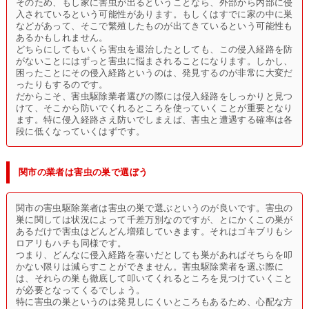
そのため、もし家に害虫が出るということなら、外部から内部に侵
入されているという可能性があります。もしくはすでに家の中に巣
などがあって、そこで繁殖したものが出てきているという可能性も
あるかもしれません。
どちらにしてもいくら害虫を退治したとしても、この侵入経路を防
がないことにはずっと害虫に悩まされることになります。しかし、
困ったことにその侵入経路というのは、発見するのが非常に大変だ
ったりもするのです。
だからこそ、害虫駆除業者選びの際には侵入経路をしっかりと見つ
けて、そこから防いでくれるところを使っていくことが重要となり
ます。特に侵入経路さえ防いでしまえば、害虫と遭遇する確率は各
段に低くなっていくはずです。
関市の業者は害虫の巣で選ぼう
関市の害虫駆除業者は害虫の巣で選ぶというのが良いです。害虫の
巣に関しては状況によって千差万別なのですが、とにかくこの巣が
あるだけで害虫はどんどん増殖していきます。それはゴキブリもシ
ロアリもハチも同様です。
つまり、どんなに侵入経路を塞いだとしても巣があればそちらを叩
かない限りは減らすことができません。害虫駆除業者を選ぶ際に
は、それらの巣も徹底して叩いてくれるところを見つけていくこと
が必要となってくるでしょう。
特に害虫の巣というのは発見しにくいところもあるため、心配な方