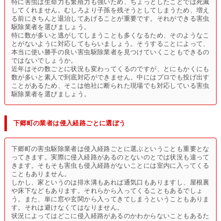
特に害虫は生命力も繁殖力も強いため、ちょっとしたことでは死滅
してくれません。むしろより子孫を残そうとしてしまうため、増え
る前にきちんと退治してあげることが重要です。それができる害虫
駆除業者を選びましょう。
特に数が多いと逃がしてしまうことも多くなるため、そのようなこ
とがないように対応してもらいましょう。そうすることによって、
本当に使い勝手の良い害虫駆除業者を見つけていくこともできるの
ではないでしょうか。
近年はその数ごとに状況も変わってくるのですが、とにもかくにも
数が多いと素人で到底対応ができません。中にはプロでも投げ出す
ことがあるため、そこは他社に断られた現場でも対応している害虫
駆除業者を選びましょう。
下郷町の業者は侵入経路ごとに選ぼう
下郷町の害虫駆除業者は侵入経路ごとに選ぶということも重要とな
ってきます。実際に侵入経路があるのとないのとでは状況も違って
きます。そもそも害虫も侵入経路がないことには室内に入ってくる
こともありません。
しかし、家というのは排水溝もあれば通気口もありますし、屋根裏
や床下などもあります。それらから入ってくることもあるでしょ
う。また、単に窓や玄関から入ってきてしまうということもありま
す。それは避けなくてはなりません。
状況によってはどこに侵入経路があるのかわからないこともあるた