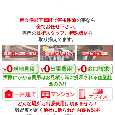
南会津郡下郷町で害虫駆除
の事なら
全てお任せ下さい。
専門の
技術スタッフ、特殊機材
を
取り揃えてます。
実際にかかる費用はお見積り時に提示される
作業料
金
のみ!!
どんな場所も出張費用は頂きません！
難易度が高く
他社に断られた内容も対応