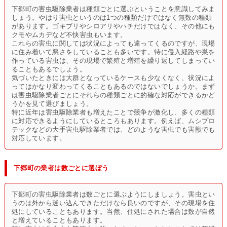
下郷町の害虫駆除業者は種類ごとに選ぶということを意識してみま
しょう。やはり害虫というのは1つの種類だけではなく無数の種類
があります。ゴキブリやシロアリやハチだけではなく、その他にも
クモやムカデなど不快害虫もいます。
これらの害虫に関しては状況によっても違ってくるのですが、現場
に住み着いて悪さをしていることも多いです。特に侵入経路や巣を
作っている害虫は、その現場で繁殖と増殖を繰り返してしまってい
ることもあるでしょう。
気づいたときには大群となっているケースも少なくなく、状況によ
ってはかなり変わってくることもあるのではないでしょうか。まず
は害虫駆除業者ごとにそれらの種類ごとに的確な対応ができるかど
うかを見て選びましょう。
特に近年は害虫駆除業者も増えたことで競争が激化し、多くの種類
に対応できるようにしているところもあります。例えば、ムシプロ
テックなどの大手害虫駆除業者では、どのような害虫でも害獣でも
対応しています。
下郷町の業者は数ごとに選ぼう
下郷町の害虫駆除業者は数ごとに選ぶようにしましょう。害虫とい
うのは外から迷い込んできただけなら良いのですが、その現場を住
処にしていることもあります。当然、住処にされた場合は数が自然
と増えていることもあります。