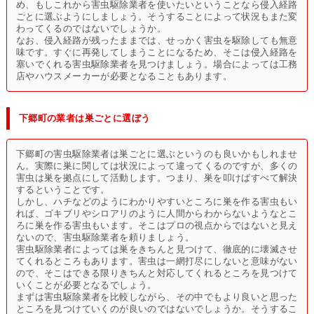
め、もしこれから害虫駆除業者を使いたいということなら侵入経路
ごとに選ぶようにしましょう。そうすることによって状況もまた変
わってくるのではないでしょうか。
なお、侵入経路が残ったままでは、せっかく害虫を駆除しても無意
味です。すぐに再発してしまうことになるため、そこは侵入経路を
塞いでくれる害虫駆除業者を見つけましょう。場合によっては工務
店やハウスメーカーが必要となることもあります。
下郷町の業者は巣ごとに選ぼう
下郷町の害虫駆除業者は巣ごとに選ぶというのも良いかもしれませ
ん。実際に巣に関しては状況によって違ってくるのですが、多くの
害虫は巣を拠点にして活動します。つまり、巣を叩けばすべて解決
するということです。
しかし、ハチなどのようにわかりやすいところに巣を作る害虫もい
れば、ゴキブリやシロアリのように人間からわからないようなとこ
ろに巣を作る害虫もいます。そこはプロの視点からではないと見え
ないので、害虫駆除業者を頼りましょう。
害虫駆除業者によっては巣をきちんと見つけて、徹底的に壊滅させ
てくれるところもあります。害虫は一網打尽にしないと意味がない
ので、そこはできる限りきちんと対応してくれるところを見つけて
いくことが必要となるでしょう。
まずは害虫駆除業者を比較しながら、その中でもより良いと思った
ところを見つけていくのが良いのではないでしょうか。そうするこ