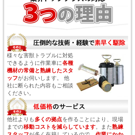
様々な害獣トラブルに対処
できるように作業車に
各種
機材の常備と熟練したスタ
ッフ
がお伺いします。 他
社に断られた内容もご相談
ください。
他社よりも
多くの拠点
を作ることにより、現場
までの
移動コストを減らしています
。また
熟練
スタッフ
が多く在籍しているので、
作業にかか