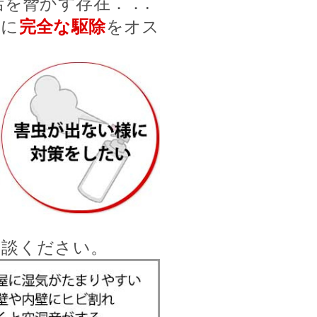
を脅かす存在．．.
前に
完全な駆除
をオス
相談ください。