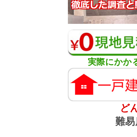
実際にかか
ど
難易