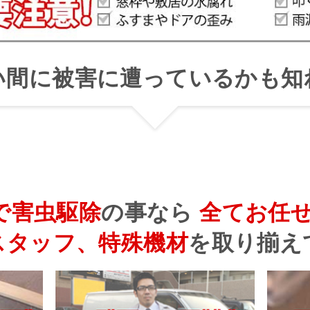
い間に被害に遭っているかも知
で害虫駆除
の事なら
全てお任
スタッフ、特殊機材
を
取り揃え