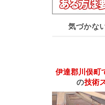
気づかな
伊達郡川俣町
の
技術