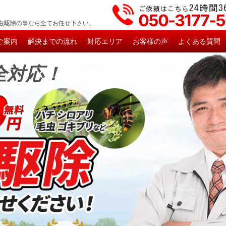
050-3177-
虫駆除の事なら全てお任せ下さい。
ご案内
解決までの流れ
対応エリア
お客様の声
よくある質問
全対応！