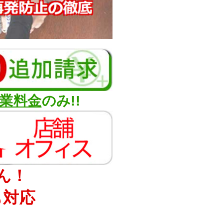
業料金
のみ!!
ん！
も対応