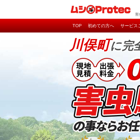
害
TOP
初めての方へ
サービス
川俣町
に完