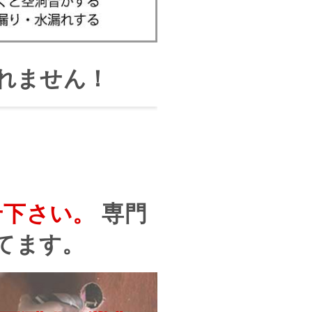
れません！
せ下さい。
専門
てます。