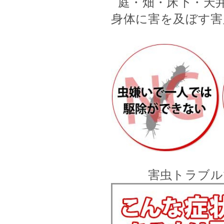
庭・畑・床下・天
身体に害を及ぼす害
害虫トラブル