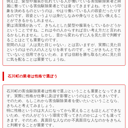
例えば、髪型や服装が乱れている人が働いている害虫駆除業者と綺
麗に整っている害虫駆除業者とでは違ってきますよね。そういう印
象を決めるものというのは、やはり働いている人の容姿だったりす
るのです。容姿というよりは身だしなみや身なりとも言い換えるこ
とができるかもしれません。
要は清潔感があって、きちんとした髪型や服装をしているかどうか
ということですね。これは今の人からすれば古い考え方だと言われ
るかもしれません。しかし、昔から変わらずに人を見た目で判断す
ることはとても重要なのです。
世間の人は「人は見た目じゃない」とは言いますが、実際に見た目
というのはその人の人となりを表すものです。そこがきちんとでき
ていないと信用できないため、まずは信頼を勝ち取るために見た目
に気を配ることは重要でしょうね。
石川町の業者は性格で選ぼう
石川町の害虫駆除業者は性格で選ぶということも重要となってきま
す。実際に性格が仕事に及ぼす影響というのはとても大きいです。
そのため、もしこれから害虫駆除業者を使いたいということなら、
きちんと考えてみましょう。
特に性格というのは大人になってから変えることもほとんどできな
いため、その人がどういう環境で育ってきたのかによっても違って
きます。そのため、真面目な人なのか不真面目な人なのかをきちん
と判断することが重要です。