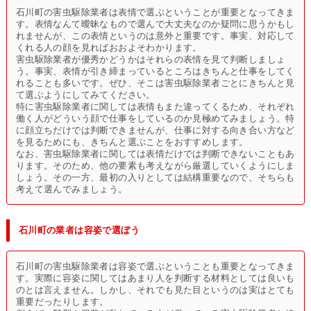
石川町の害虫駆除業者は表情で選ぶということが重要となってきま
す。表情なんて曖昧なもので選んで大丈夫なのか疑問に思うかもし
れませんが、この表情というのは意外と重要です。事実、対応して
くれる人の顔を見ればおおよそわかります。
害虫駆除業者が優秀かどうかはそれらの表情を見て判断しましょ
う。事実、表情が引き締まっているところはきちんと仕事をしてく
れることも多いです。ぜひ、そこは害虫駆除業者ごとにきちんと見
て選ぶようにしてみてください。
特に害虫駆除業者に関しては表情もまた違ってくるため、それぞれ
働く人がどういう顔で仕事をしているのか見極めてみましょう。特
に顔立ちだけでは判断できませんが、仕事に対する向き合い方など
を見るためにも、きちんと選ぶことをおすすめします。
なお、害虫駆除業者に関しては表情だけでは判断できないこともあ
ります。そのため、他の要素も考えながら厳選していくようにしま
しょう。その一方、最初の入りとしては結構重要なので、そちらも
考えて選んでみましょう。
石川町の業者は容姿で選ぼう
石川町の害虫駆除業者は容姿で選ぶということも重要となってきま
す。実際に容姿に関してはあまり人を判断する材料としては良いも
のとは言えません。しかし、それでも見た目というのは実はとても
重要だったりします。