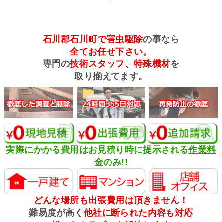
石川郡石川町で害虫駆除
の事なら
全てお任せ下さい。
専門の
技術スタッフ、特殊機材
を
取り揃えてます。
実際にかかる費用はお見積り時に提示される
作業料
金
のみ!!
どんな場所も出張費用は頂きません！
難易度が高く
他社に断られた内容も対応