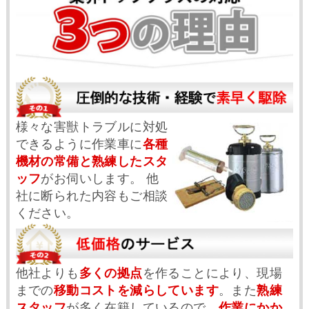
様々な害獣トラブルに対処
できるように作業車に
各種
機材の常備と熟練したスタ
ッフ
がお伺いします。 他
社に断られた内容もご相談
ください。
他社よりも
多くの拠点
を作ることにより、現場
までの
移動コストを減らしています
。また
熟練
スタッフ
が多く在籍しているので、
作業にかか