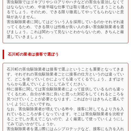
害虫駆除ではゴキブリやシロアリやハチなどの害虫を退治しなくて
はならないため、中途半端な仕事では取り逃がしてしまうこともあ
るでしょう。そのため、できる限り徹底してやってもらわないと意
味がありません。
害虫駆除業者に関してはどういう人を採用しているのかそれぞれ違
ってくるため、できる限りは性格が良い人の多い害虫駆除業者を選
びましょう。これは関わって見ないとわからないため、きちんと厳
選していきましょう。
石川町の業者は接客で選ぼう
石川町の害虫駆除業者は接客で選ぶということも重要となってきま
す。それぞれの害虫駆除業者ごとに接客の仕方というのは違ってい
て、どこを使っていくかによっても違ってくるでしょう。まずはそ
ちらから選んでいくようにしてみてください。
特に接客に関しては害虫駆除業者によって提供しているものも違っ
てくるため、自分が本当に良いと思った対応をしてくれるところを
見つけていくことが必要となります。こればかりはきちんと選んで
いくようにしたいですね。
なお、害虫駆除業者が増えている昨今、接客に対してもより力を入
れているところが多くなっています。そこは害虫駆除業者を比較す
ることでしか見えてこないので、よく厳選して使っていくようにし
てみてはいかがでしょうか。
害虫駆除業者を選ぶ際にはムシプロテックなど、接客にも力を入れ