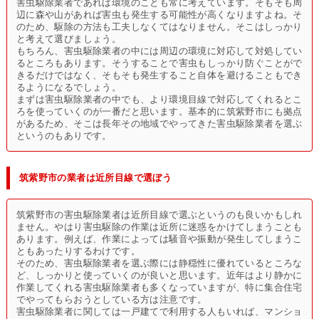
害虫駆除業者であれば環境のことも常に考えています。そもそも周
辺に森や山があれば害虫も発生する可能性が高くなりますよね。そ
のため、駆除の方法も工夫しなくてはなりません。そこはしっかり
と考えて選びましょう。
もちろん、害虫駆除業者の中には周辺の環境に対応して対処してい
るところもあります。そうすることで害虫もしっかり防ぐことがで
きるだけではなく、そもそも発生すること自体を避けることもでき
るようになるでしょう。
まずは害虫駆除業者の中でも、より環境目線で対応してくれるとこ
ろを使っていくのが一番だと思います。基本的に筑紫野市にも拠点
があるため、そこは長年その地域でやってきた害虫駆除業者を選ぶ
というのもありです。
筑紫野市の業者は近所目線で選ぼう
筑紫野市の害虫駆除業者は近所目線で選ぶというのも良いかもしれ
ません。やはり害虫駆除の作業は近所に迷惑をかけてしまうことも
あります。例えば、作業によっては騒音や振動が発生してしまうこ
ともあったりするわけです。
そのため、害虫駆除業者を選ぶ際には静穏性に優れているところな
ど、しっかりと使っていくのが良いと思います。近年はより静かに
作業してくれる害虫駆除業者も多くなっていますが、特に集合住宅
でやってもらおうとしている方は注意です。
害虫駆除業者に関しては一戸建てで利用する人もいれば、マンショ