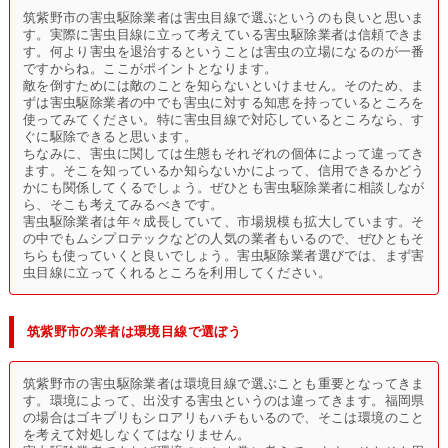
筑紫野市の害虫駆除業者は害虫目線で選ぶというのも良いと思いま
す。実際に害虫目線に立って考えている害虫駆除業者は信頼できま
す。何より害虫を退治するということは害虫の立場になるのが一番
ですからね。ここがポイントとなります。
敵を倒すためには敵のことを知らないといけません。そのため、ま
ずは害虫駆除業者の中でも害虫に対する知恵を持っているところを
使ってみてください。特に害虫目線で対応しているところなら、す
ぐに駆除できると思います。
ちなみに、害虫に関しては生態もそれぞれの個体によって違ってき
ます。そこを知っているか知らないかによって、信用できるかどう
かにも関係してくるでしょう。ぜひとも害虫駆除業者に相談しなが
ら、そこも考えてみるべきです。
害虫駆除業者は年々成長していて、市場規模も拡大しています。そ
の中でもムシプロテックなどの人気の業者もいるので、ぜひともそ
ちらも使っていくと良いでしょう。害虫駆除業者選びでは、まず害
虫目線に立ってくれるところを利用してください。
筑紫野市の業者は環境目線で選ぼう
筑紫野市の害虫駆除業者は環境目線で選ぶことも重要となってきま
す。環境によって、出没する害虫というのは違ってきます。福岡県
の場合はゴキブリもシロアリもハチもいるので、そこは環境のこと
を考えて対処しなくてはなりません。