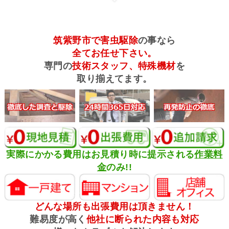
筑紫野市で害虫駆除
の事なら
全てお任せ下さい。
専門の
技術スタッフ、特殊機材
を
取り揃えてます。
実際にかかる費用はお見積り時に提示される
作業料
金
のみ!!
どんな場所も出張費用は頂きません！
難易度が高く
他社に断られた内容も対応