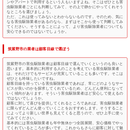
ンやアパートで利用するという人もいますよね。そこはぜひとも害
虫駆除業者ごとにも判断してみて、その上で静かにやってくれそう
なところを選びましょう。
ただ、これは使ってみないとわからないものです。そのため、気に
なる害虫駆除業者があるのなら、まずはそこから使って判断してみ
てください。そうすることによって、より害虫駆除業者についても
安心できるのではないでしょうか。
筑紫野市の業者は顧客目線で選ぼう
筑紫野市の害虫駆除業者は顧客目線で選んでいくというのも良いと
思います。基本的に利用する人のことを考えている害虫駆除業者
は、それだけでもサービスが充実していることも多いです。そこは
ぜひとも吟味したいですね。
顧客目線を持っている害虫駆除業者であれば、常にどのようなサー
ビスが良いのかを探求してくれているため、どんどん便利になって
いく傾向があります。そういう害虫駆除業者ほど安心して使えるの
ではないでしょうか。
顧客に対して喜びを提供してくれるところであれば、害虫駆除業者
に限らずどんどん使っていくことをおすすめします。そうすること
によってより新しい世界も見えてくると思うので、ぜひ上手に使っ
てみてください。
基本的には害虫駆除業者も年中無休かつ全国展開、安心価格でやっ
てくれているところが多いです。これからもさらに顧客に対して魅