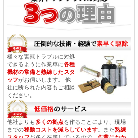
様々な害獣トラブルに対処
できるように作業車に
各種
機材の常備と熟練したスタ
ッフ
がお伺いします。 他
社に断られた内容もご相談
ください。
他社よりも
多くの拠点
を作ることにより、現場
までの
移動コストを減らしています
。また
熟練
スタッフ
が多く在籍しているので、
作業にかか