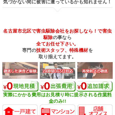
気づかない間に被害に遭っているかも知れません！
名古屋市北区で害虫駆除会社をお探しなら！で害虫
駆除
の事なら
全てお任せ下さい。
専門の
技術スタッフ、特殊機材
を
取り揃えてます。
実際にかかる費用はお見積り時に提示される
作業料
金
のみ!!