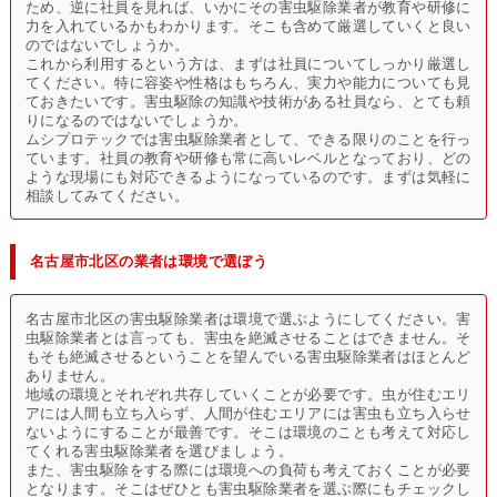
ため、逆に社員を見れば、いかにその害虫駆除業者が教育や研修に
力を入れているかもわかります。そこも含めて厳選していくと良い
のではないでしょうか。
これから利用するという方は、まずは社員についてしっかり厳選し
てください。特に容姿や性格はもちろん、実力や能力についても見
ておきたいです。害虫駆除の知識や技術がある社員なら、とても頼
りになるのではないでしょうか。
ムシプロテックでは害虫駆除業者として、できる限りのことを行っ
ています。社員の教育や研修も常に高いレベルとなっており、どの
ような現場にも対応できるようになっているのです。まずは気軽に
相談してみてください。
名古屋市北区の業者は環境で選ぼう
名古屋市北区の害虫駆除業者は環境で選ぶようにしてください。害
虫駆除業者とは言っても、害虫を絶滅させることはできません。そ
もそも絶滅させるということを望んでいる害虫駆除業者はほとんど
ありません。
地域の環境とそれぞれ共存していくことが必要です。虫が住むエリ
アには人間も立ち入らず、人間が住むエリアには害虫も立ち入らせ
ないようにすることが最善です。そこは環境のことも考えて対応し
てくれる害虫駆除業者を選びましょう。
また、害虫駆除をする際には環境への負荷も考えておくことが必要
となります。そこはぜひとも害虫駆除業者を選ぶ際にもチェックし