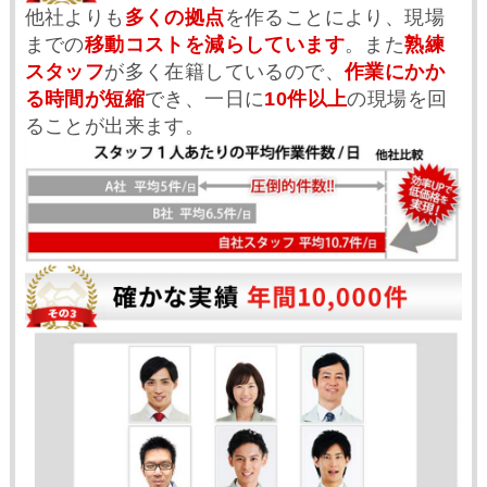
他社よりも
多くの拠点
を作ることにより、現場
までの
移動コストを減らしています
。また
熟練
スタッフ
が多く在籍しているので、
作業にかか
る時間が短縮
でき、一日に
10件以上
の現場を回
ることが出来ます。