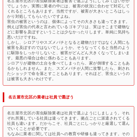
名古屋市北区の害虫駆除業者は被害で選ぶようにしてみてはいかが
でしょうか。実際に業者の中には、被害の状況に合わせて対応して
くれるところもあります。当然ですが、被害が大きいところはしっ
かり対処してもらいたいですよね。
害虫の被害というのは、個体によってその大きさも違ってきます。
例えば害虫の代表と言われているゴキブリは、実はそこまで建物な
どに影響を及ぼすということは少なかったりします。単純に気持ち
悪いだけですね。
しかし、シロアリやスズメバチとなると建物だけではなく人間にも
被害を及ぼすのではないでしょうか。そうなってくると当然のよう
に駆除をしっかりしないと、被害がどんどん大きくなってしまいま
す。最悪の場合は命に係わることもあります。
シロアリが建物の土台を食べてしまったら、家が倒壊することもあ
るかもしれません。また、スズメバチが人間に攻撃したら、刺され
たショックで命を落とすこともあります。それほど、害虫というの
は被害も大きいわけです。
名古屋市北区の業者は社員で選ぼう
名古屋市北区の害虫駆除業者は社員で選ぶようにしましょう。それ
ぞれ所属している社員は違ってきます。拠点ごとに派遣されてくる
社員も違います。だからこそ、社員ごとにしっかりと厳選して選ん
でいくことが必要です。
ちなみに業者に関しては社員への教育や研修も違ってきます。その