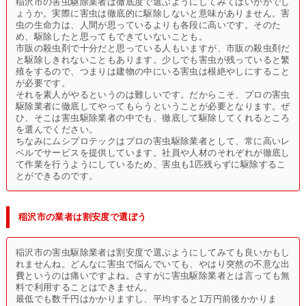
稲沢市の害虫駆除業者は徹底度で選ぶようにしてみてはいかがでし
ょうか。実際に害虫は徹底的に駆除しないと意味がありません。害
虫の生命力は、人間が思っているよりも各段に高いです。そのた
め、駆除したと思ってもできていないことも。
市販の殺虫剤で十分だと思っている人もいますが、市販の殺虫剤だ
と駆除しきれないこともあります。少しでも害虫が残っていると繁
殖をするので、つまりは建物の中にいる害虫は根絶やしにすること
が必要です。
それを素人がやるというのは難しいです。だからこそ、プロの害虫
駆除業者に徹底してやってもらうということが必要となります。ぜ
ひ、そこは害虫駆除業者の中でも、徹底して駆除してくれるところ
を選んでください。
ちなみにムシプロテックはプロの害虫駆除業者として、常に高いレ
ベルでサービスを提供しています。社員や人材のそれぞれが徹底し
て作業を行うようにしているため、害虫も1匹残らずに駆除するこ
とができるのです。
稲沢市の業者は割安度で選ぼう
稲沢市の害虫駆除業者は割安度で選ぶようにしてみても良いかもし
れませんね。どんなに害虫で悩んでいても、やはり突然の不意な出
費というのは痛いですよね。さすがに害虫駆除業者とは言っても無
料で利用することはできません。
最低でも数千円はかかりますし、平均すると1万円前後かかりま