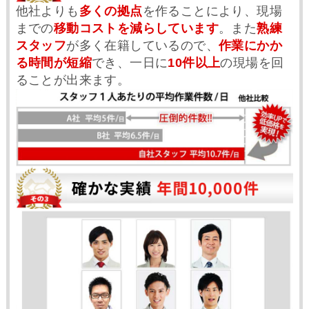
他社よりも
多くの拠点
を作ることにより、現場
までの
移動コストを減らしています
。また
熟練
スタッフ
が多く在籍しているので、
作業にかか
る時間が短縮
でき、一日に
10件以上
の現場を回
ることが出来ます。