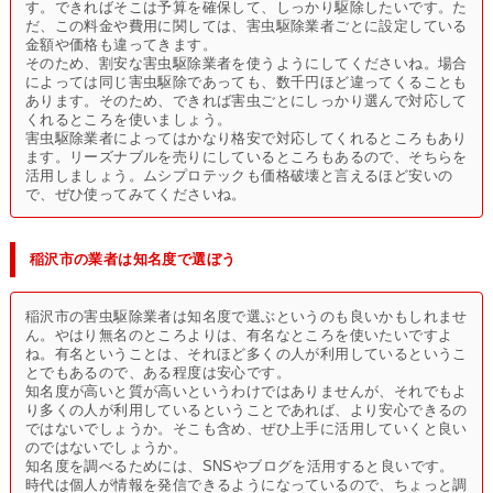
す。できればそこは予算を確保して、しっかり駆除したいです。た
だ、この料金や費用に関しては、害虫駆除業者ごとに設定している
金額や価格も違ってきます。
そのため、割安な害虫駆除業者を使うようにしてくださいね。場合
によっては同じ害虫駆除であっても、数千円ほど違ってくることも
あります。そのため、できれば害虫ごとにしっかり選んで対応して
くれるところを使いましょう。
害虫駆除業者によってはかなり格安で対応してくれるところもあり
ます。リーズナブルを売りにしているところもあるので、そちらを
活用しましょう。ムシプロテックも価格破壊と言えるほど安いの
で、ぜひ使ってみてくださいね。
稲沢市の業者は知名度で選ぼう
稲沢市の害虫駆除業者は知名度で選ぶというのも良いかもしれませ
ん。やはり無名のところよりは、有名なところを使いたいですよ
ね。有名ということは、それほど多くの人が利用しているというこ
とでもあるので、ある程度は安心です。
知名度が高いと質が高いというわけではありませんが、それでもよ
り多くの人が利用しているということであれば、より安心できるの
ではないでしょうか。そこも含め、ぜひ上手に活用していくと良い
のではないでしょうか。
知名度を調べるためには、SNSやブログを活用すると良いです。
時代は個人が情報を発信できるようになっているので、ちょっと調