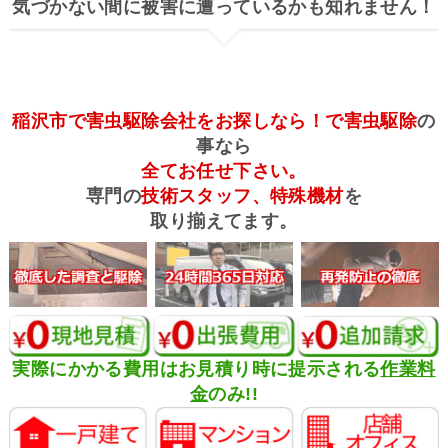
気づかない間に被害に遭っているかも知れません！
稲沢市で害虫駆除会社をお探しなら！で害虫駆除
の
事なら
全てお任せ下さい。
専門の
技術スタッフ、特殊機材
を
取り揃えてます。
実際にかかる費用はお見積り時に提示される
作業料
金
のみ!!