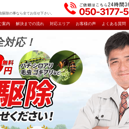
050-3177-
虫駆除の事なら全てお任せ下さい。
ご案内
解決までの流れ
対応エリア
お客様の声
よくある質問
全対応！