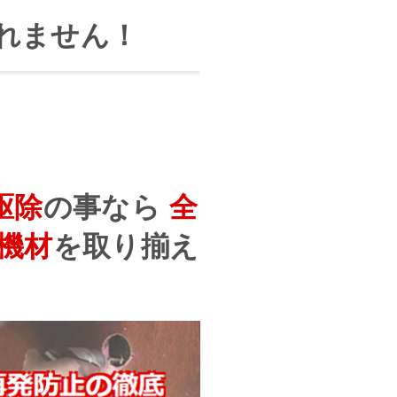
れません！
駆除
の事なら
全
機材
を
取り揃え