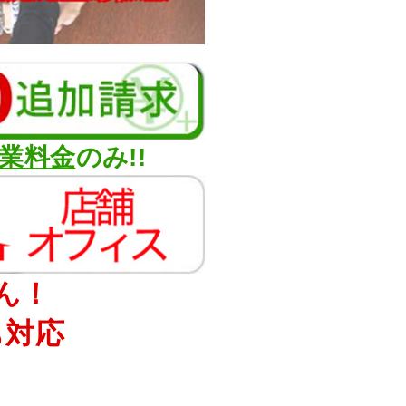
業料金
のみ!!
ん！
も対応