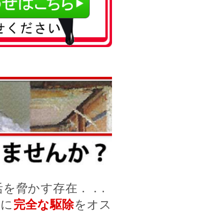
を脅かす存在．．.
前に
完全な駆除
をオス