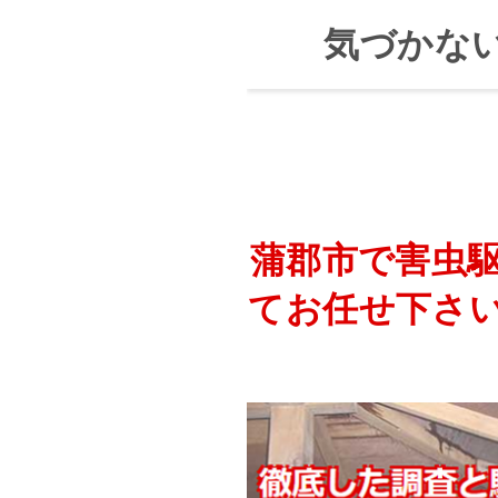
気づかな
蒲郡市で害虫
てお任せ下さ