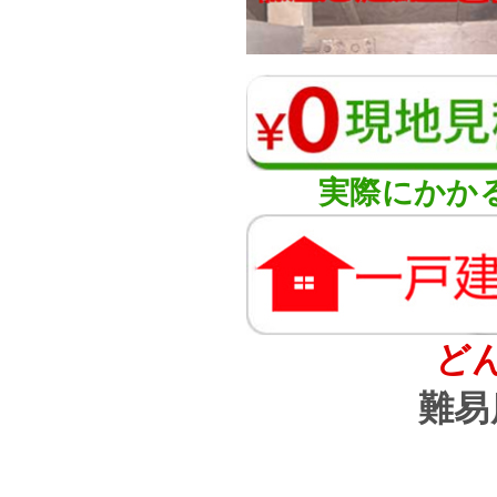
実際にかか
ど
難易