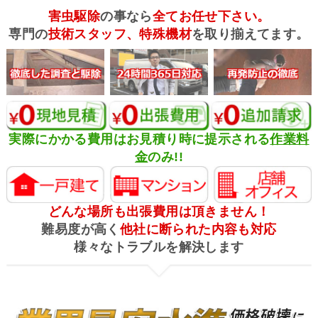
害虫駆除
の事なら
全てお任せ下さい。
専門の
技術スタッフ、特殊機材
を取り揃えてます。
実際にかかる費用はお見積り時に提示される
作業料
金
のみ!!
どんな場所も出張費用は頂きません！
難易度が高く
他社に断られた内容も対応
様々なトラブルを解決します