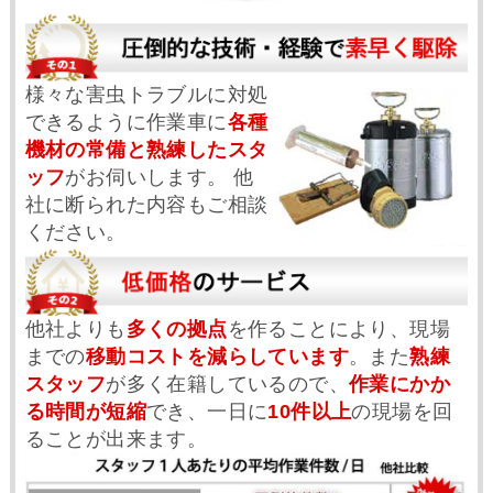
様々な害虫トラブルに対処
できるように作業車に
各種
機材の常備と熟練したスタ
ッフ
がお伺いします。 他
社に断られた内容もご相談
ください。
他社よりも
多くの拠点
を作ることにより、現場
までの
移動コストを減らしています
。また
熟練
スタッフ
が多く在籍しているので、
作業にかか
る時間が短縮
でき、一日に
10件以上
の現場を回
ることが出来ます。