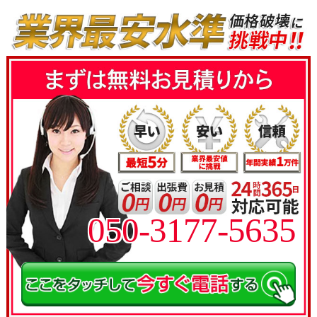
050-3177-5635