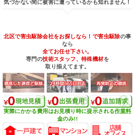
気づかない間に被害に遭っているかも知れません！
北区で害虫駆除会社をお探しなら！で害虫駆除
の事
なら
全てお任せ下さい。
専門の
技術スタッフ、特殊機材
を
取り揃えてます。
実際にかかる費用はお見積り時に提示される
作業料
金
のみ!!