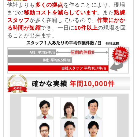
他社よりも
多くの拠点
を作ることにより、現場
までの
移動コストを減らしています
。また
熟練
スタッフ
が多く在籍しているので、
作業にかか
る時間が短縮
でき、一日に
10件以上
の現場を回
ることが出来ます。