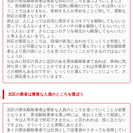
北区の害虫駆除業者は豊富な対応のところを選ぶようにしましょ
う。害虫駆除とは言っても一辺倒に駆除だけをしていれば良いとい
うことではありません。依頼する人が求めることに対して、柔軟な
対応が必要となります。
例えば、人によっては自宅に発生するゴキブリを駆除してもらいと
思っている人もいますし、スズメバチの巣を駆除してもらいたいと
いう人もいます。さらにはシロアリを根元から駆除してもらいたい
と考える人もいるでしょう。
対応が豊富なところは、現場の状況に合わせてじっくりと対処して
いくことが可能となります。そこを考えて選んでいくと害虫駆除業
者もより質の高いところを見つけていくことができるのではないで
しょうか。
ちなみに対応の良さに定評のある害虫駆除業者であれば、単純に気
持ち良く使っていくことができますよね。これは作業員やスタッフ
との相性もあるのですが、じっくりと選んでいくことによって、さ
らに満足度も上がっていきます。
北区の業者は豊富な人員のところを選ぼう
北区の害虫駆除業者は豊富な人員のところを使っていくことが必要
となります。害虫駆除業者を選ぶ時には、使おうと思って相談して
も「今は人手不足で対応できません」と言われれば、役に立たない
ですよね。そういうことも実際にあります。
多くの害虫駆除業者では社員として従業員やスタッフを採用してい