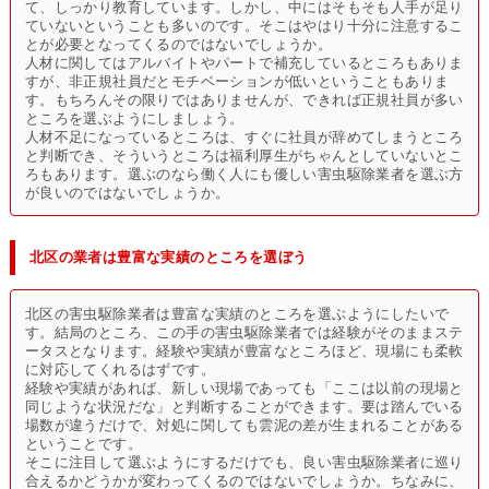
て、しっかり教育しています。しかし、中にはそもそも人手が足り
ていないということも多いのです。そこはやはり十分に注意するこ
とが必要となってくるのではないでしょうか。
人材に関してはアルバイトやパートで補充しているところもありま
すが、非正規社員だとモチベーションが低いということもありま
す。もちろんその限りではありませんが、できれば正規社員が多い
ところを選ぶようにしましょう。
人材不足になっているところは、すぐに社員が辞めてしまうところ
と判断でき、そういうところは福利厚生がちゃんとしていないとこ
ろもあります。選ぶのなら働く人にも優しい害虫駆除業者を選ぶ方
が良いのではないでしょうか。
北区の業者は豊富な実績のところを選ぼう
北区の害虫駆除業者は豊富な実績のところを選ぶようにしたいで
す。結局のところ、この手の害虫駆除業者では経験がそのままステ
ータスとなります。経験や実績が豊富なところほど、現場にも柔軟
に対応してくれるはずです。
経験や実績があれば、新しい現場であっても「ここは以前の現場と
同じような状況だな」と判断することができます。要は踏んでいる
場数が違うだけで、対処に関しても雲泥の差が生まれることがある
ということです。
そこに注目して選ぶようにするだけでも、良い害虫駆除業者に巡り
合えるかどうかが変わってくるのではないでしょうか。ちなみに、