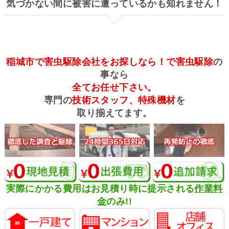
気づかない間に被害に遭っているかも知れません！
稲城市で害虫駆除会社をお探しなら！で害虫駆除
の
事なら
全てお任せ下さい。
専門の
技術スタッフ、特殊機材
を
取り揃えてます。
実際にかかる費用はお見積り時に提示される
作業料
金
のみ!!