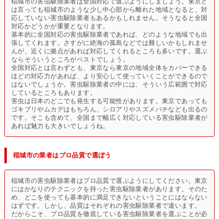
稲城市の害虫駆除業者は全国対応で選ぶようにしましょう。東京と
は言っても稲城市のような少し中心部から離れた地域となると、対
応していない害虫駆除業者もあるかもしれません。そうなると全国
対応かどうかが重要となります。
基本的に全国対応の害虫駆除業者であれば、どのような地域でも出
張してくれます。さすがに絶海の孤島などでは難しいかもしれませ
んが、近くに拠点があれば対応してくれるところも多いです。選ぶ
ならそういうところがベストでしょう。
全国対応とは言わずとも、東京なら東京の地域全体をカバーできる
ほどの対応力があれば、より安心して使っていくことができるので
はないでしょうか。害虫駆除業者の中には、そういう広範囲で対応
しているところもあります。
害虫は日本のどこでも発生する可能性があります。東京であっても
ゴキブリやムカデはもちろん、シロアリやスズメバチなども出るの
です。そこも含めて、全国まで幅広く対応している害虫駆除業者が
あれば魅力も大きいでしょうね。
稲城市の業者はプロ品質で選ぼう
稲城市の害虫駆除業者はプロ品質で選ぶようにしてください。東京
にはかなりのテクニックを持った害虫駆除業者があります。そのた
め、どこを使っても基本的に満足できないということにはならない
はずです。しかし、品質はそれぞれの害虫駆除業者で違います。
だからこそ、プロ品質を徹底している害虫駆除業者を選ぶことが必