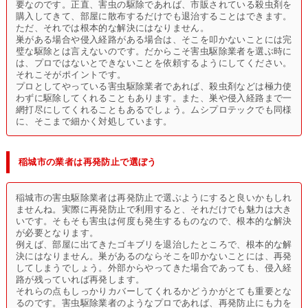
要なのです。正直、害虫の駆除であれば、市販されている殺虫剤を
購入してきて、部屋に散布するだけでも退治することはできます。
ただ、それでは根本的な解決にはなりません。
巣がある場合や侵入経路がある場合は、そこを叩かないことには完
璧な駆除とは言えないのです。だからこそ害虫駆除業者を選ぶ時に
は、プロではないとできないことを依頼するようにしてください。
それこそがポイントです。
プロとしてやっている害虫駆除業者であれば、殺虫剤などは極力使
わずに駆除してくれることもあります。また、巣や侵入経路まで一
網打尽にしてくれることもあるでしょう。ムシプロテックでも同様
に、そこまで細かく対処しています。
稲城市の業者は再発防止で選ぼう
稲城市の害虫駆除業者は再発防止で選ぶようにすると良いかもしれ
ませんね。実際に再発防止で利用すると、それだけでも魅力は大き
いです。そもそも害虫は何度も発生するものなので、根本的な解決
が必要となります。
例えば、部屋に出てきたゴキブリを退治したところで、根本的な解
決にはなりません。巣があるのならそこを叩かないことには、再発
してしまうでしょう。外部からやってきた場合であっても、侵入経
路が残っていれば再発します。
それらの点もしっかりカバーしてくれるかどうかがとても重要とな
るのです。害虫駆除業者のようなプロであれば、再発防止にも力を