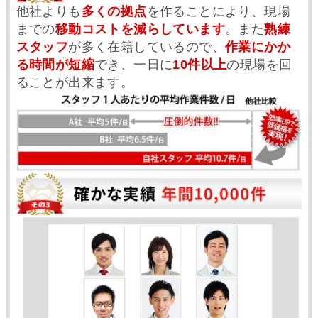
他社よりも
多くの拠点
を作ることにより、現場
までの
移動コストを減らしています
。また
熟練
スタッフ
が多く在籍しているので、
作業にかか
る時間が短縮
でき、一日に
10件以上
の現場を回
ることが出来ます。