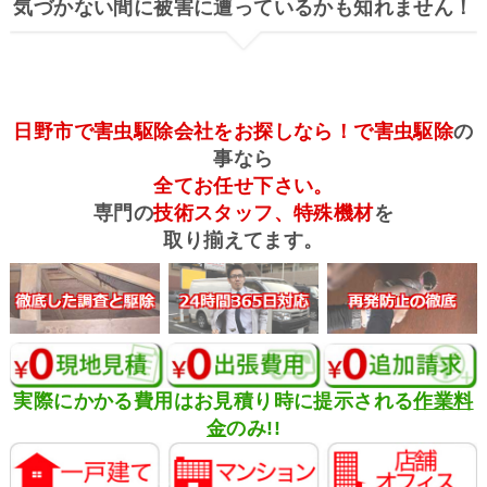
気づかない間に被害に遭っているかも知れません！
日野市で害虫駆除会社をお探しなら！で害虫駆除
の
事なら
全てお任せ下さい。
専門の
技術スタッフ、特殊機材
を
取り揃えてます。
実際にかかる費用はお見積り時に提示される
作業料
金
のみ!!