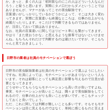
か。きっと、多くの人は「初対面なのにこの人はどういう人なんだ
ろう」と疑うと思います。実際にタメ口だからダメということでは
ありませんが、マナーがあってこその害虫駆除です。
言葉遣いがしっかりしているかどうかによって、そこは大きく変わ
ってきます。実際に言葉遣いも綺麗なところは、仕事の仕上がりも
綺麗だったりします。そこだけで判断できるものではありません
が、注目しておいて損はありません。
なお、社員の言葉遣いに関してはリピート率にも繋がってきます。
やはり「また使おうかな」と思えるような接客ではないといけませ
んね。もちろんそれだけで判断するのは避けたいですが、そこもち
ゃんと見ておきましょう。
日野市の業者は社員のモチベーションで選ぼう
日野市の害虫駆除業者は社員のモチベーションで選ぶようにしたい
ですね。社員によっては、モチベーションがあまりないという人も
います。それは顧客にとっても満足度に影響を与えるので注意が必
要となってきます。
どうせやってもらうならモチベーションも高い方が良いですよね。
事実、モチベーションが高いところは、隅々まで害虫駆除をしてく
れるので、仕事の仕上がりも良いことが多いです。そこもチェック
しておくと良いでしょう。
ただ、これに関しては判断が難しいことも多いです。そもそもモチ
ベーションは目に見えるものではなく、単純に感じるものと言えま