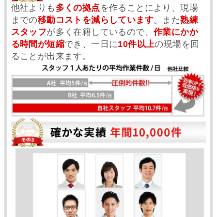
他社よりも
多くの拠点
を作ることにより、現場
までの
移動コストを減らしています
。また
熟練
スタッフ
が多く在籍しているので、
作業にかか
る時間が短縮
でき、一日に
10件以上
の現場を回
ることが出来ます。