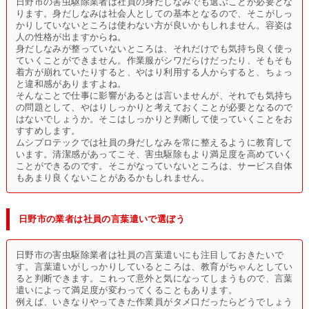
日野市の害虫駆除業者は社員の身だしなみでも選ぶことが必要とな
ります。身だしなみは社会人としての基本となるので、そこがしっ
かりしていないところは使わない方が良いかもしれません。容姿は
人の性格が出ますからね。
身だしなみが整っていないところは、それだけでも気持ち良く使っ
ていくことができません。作業服がシワだらけだったり、そもそも
着方が崩れていたりすると、やはり利用する人からすると、ちょっ
と違和感がありますよね。
そんなことで仕事に影響があるとは言いませんが、それでも気持ち
の問題として、やはりしっかりと考えておくことが必要となるので
はないでしょうか。そこはしっかりと判断して使っていくことをお
すすめします。
ムシプロテックでは社員の身だしなみを常に整えるように教育して
います。清潔感があってこそ、害虫駆除もより満足度を高めていく
ことができるのです。そこがなっていないところは、サービス自体
もあまり良くないことがあるかもしれません。
日野市の業者は社員の言葉遣いで選ぼう
日野市の害虫駆除業者は社員の言葉遣いにも注目しておきたいで
す。言葉遣いがしっかりしているところは、教育がちゃんとしてい
ると判断できます。これって意外と気になってしまうもので、言葉
遣いによって満足度が変わってくることもあります。
例えば、いきなりやってきた作業員がタメ口だったらどうでしょう